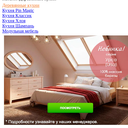
Деревянные кухни
Кухня Pin Magic
Кухня Классик
Кухня Хлоя
Кухня Шампань
Модульная мебель