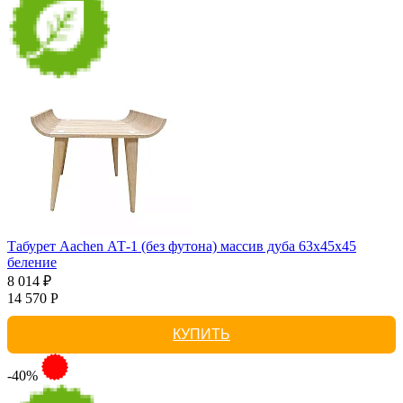
Табурет Aachen АТ-1 (без футона) массив дуба 63х45х45
беление
8 014 ₽
14 570 Р
КУПИТЬ
-40%