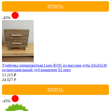
КУПИТЬ
-45%
Тумбочка прикроватная Lugo R191 из массива дуба 43х43х30
цельноламельный дуб крашение 02 орех
13 215 ₽
24 027 Р
КУПИТЬ
-45%