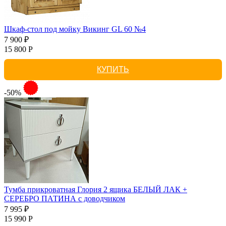
Шкаф-стол под мойку Викинг GL 60 №4
7 900 ₽
15 800 Р
КУПИТЬ
-50%
Тумба прикроватная Глория 2 ящика БЕЛЫЙ ЛАК +
СЕРЕБРО ПАТИНА с доводчиком
7 995 ₽
15 990 Р