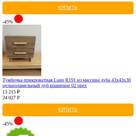
КУПИТЬ
-45%
Тумбочка прикроватная Lugo R191 из массива дуба 43х43х30
цельноламельный дуб крашение 02 орех
13 215 ₽
24 027 Р
КУПИТЬ
-45%