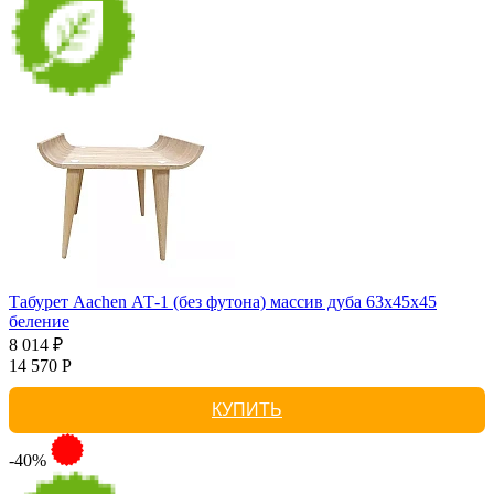
Табурет Aachen АТ-1 (без футона) массив дуба 63х45х45
беление
8 014 ₽
14 570 Р
КУПИТЬ
-40%