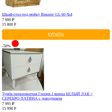
Шкаф-стол под мойку Викинг GL 60 №4
7 900 ₽
15 800 Р
КУПИТЬ
-50%
Тумба прикроватная Глория 2 ящика БЕЛЫЙ ЛАК +
СЕРЕБРО ПАТИНА с доводчиком
7 995 ₽
15 990 Р