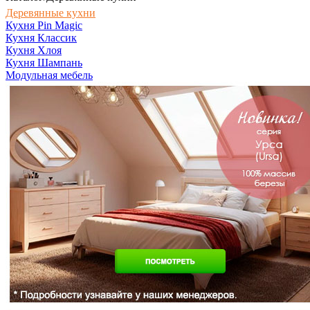
Деревянные кухни
Кухня Pin Magic
Кухня Классик
Кухня Хлоя
Кухня Шампань
Модульная мебель