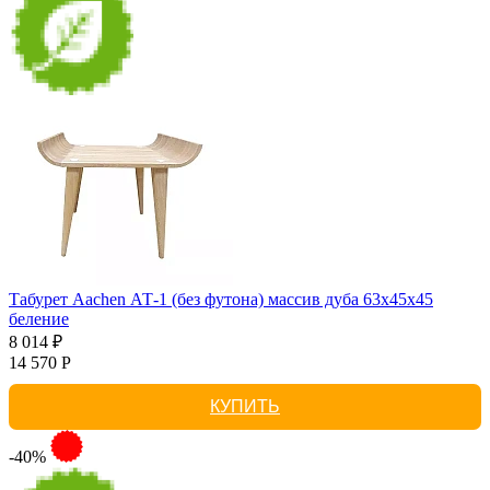
Табурет Aachen АТ-1 (без футона) массив дуба 63х45х45
беление
8 014 ₽
14 570 Р
КУПИТЬ
-40%