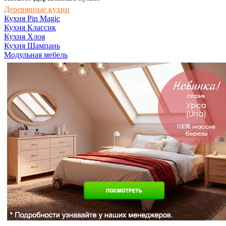
Деревянные кухни
Кухня Pin Magic
Кухня Классик
Кухня Хлоя
Кухня Шампань
Модульная мебель