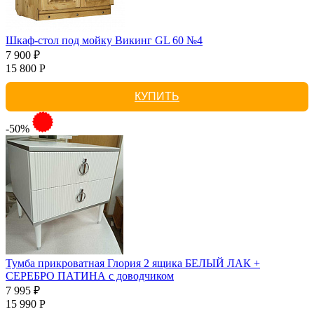
Шкаф-стол под мойку Викинг GL 60 №4
7 900 ₽
15 800 Р
КУПИТЬ
-50%
Тумба прикроватная Глория 2 ящика БЕЛЫЙ ЛАК +
СЕРЕБРО ПАТИНА с доводчиком
7 995 ₽
15 990 Р