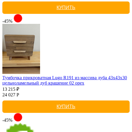
КУПИТЬ
-45%
Тумбочка прикроватная Lugo R191 из массива дуба 43х43х30
цельноламельный дуб крашение 02 орех
13 215 ₽
24 027 Р
КУПИТЬ
-45%