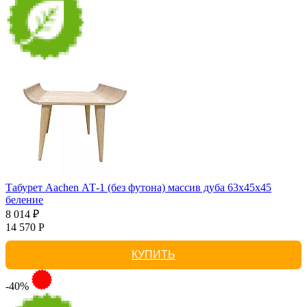
Табурет Aachen АТ-1 (без футона) массив дуба 63х45х45
беление
8 014 ₽
14 570 Р
КУПИТЬ
-40%