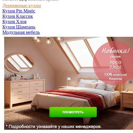
Деревянные кухни
Кухня Pin Magic
Кухня Классик
Кухня Хлоя
Кухня Шампань
Модульная мебель