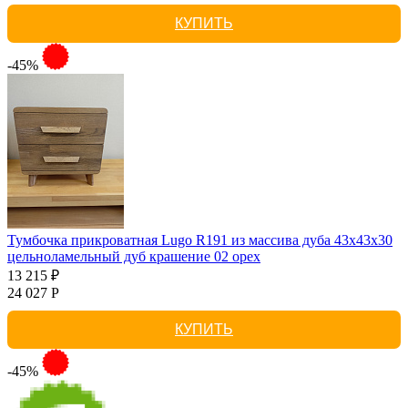
КУПИТЬ
-45%
Тумбочка прикроватная Lugo R191 из массива дуба 43х43х30
цельноламельный дуб крашение 02 орех
13 215 ₽
24 027 Р
КУПИТЬ
-45%