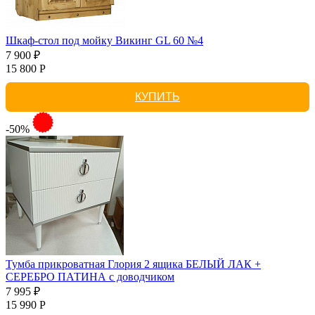
Шкаф-стол под мойку Викинг GL 60 №4
7 900 ₽
15 800 Р
КУПИТЬ
-50%
Тумба прикроватная Глория 2 ящика БЕЛЫЙ ЛАК +
СЕРЕБРО ПАТИНА с доводчиком
7 995 ₽
15 990 Р