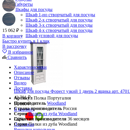
Табуреты
Шкафы для посуды
Шкаф 1-но створчатый для посуды
Шкаф 2-х створчатый для посуды
Шкаф 3-х створчатый для посуды
15 062 ₽
Шкаф 4-х створчатый для посуды
Шкаф угловой для посуды
В корзину
Быстро купить в 1 клик
В рассрочку
В избранное
Сравнить
Характеристики
Описание
Отзывы
Видео
Доставка
Шкаф для посуды Форест узкий 1 дверь 2 ящика арт. 4701
42 791 ₽
Артикул
Полка Португалия
Производитель
Woodland
54 860 ₽
Страна производитель
Россия
В корзину
Серия
Полки из дуба Woodland
Гарантия производителя
36 месяцев
-22%
Серия
Полки из дуба Woodland
Прихожая
Вешалки напольные