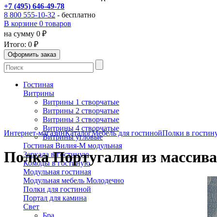
+7 (495) 646-49-78
8 800 555-10-32
- бесплатно
В корзине 0 товаров
на сумму 0 ₽
Итого:
0 ₽
Гостиная
Витрины
Витрины 1 створчатые
Витрины 2 створчатые
Витрины 3 створчатые
Витрины 4 створчатые
Интернет-магазин
Каталог
Мебель для гостиной
Полки в гостин
Витрины угловые
Гостиная Вилия-М модульная
Полка Португалия из массива
Зеркала в гостиную
Комоды в гостиную
Модульная гостиная
Модульная мебель Молодечно
Полки для гостиной
Портал для камина
Свет
Бра