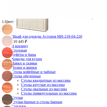
1.
Цвет:
Шкаф для одежды Астория МН-218-04-220
110 445 ₽
В корзину
Столовая
Буфеты и бары
Комоды для кухни
Лавки и скамьи
Полки и ящики
Столы кофейные и чайные
Столы обеденные
Столы квадратные из массива
Столы круглые из массива
Столы овальные из массива
Столы прямоугольные из массива
Стулья
Стулья барные и столы барные
Сундуки