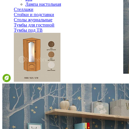
Лампа настольная
Стеллажи
Стойки и подставки
Столы журнальные
Тумбы для гостиной
Тумбы под ТВ
Модульная гостиная Вилия-М Шкаф комбинированный №
68 724 ₽
Спальня
Деревянные кровати с подъемным механизмом
Кровати односпальные с подъемным механизмом
Кровати двуспальные с подъемным механизмом
Кровати полутороспальные с подъемным механизм