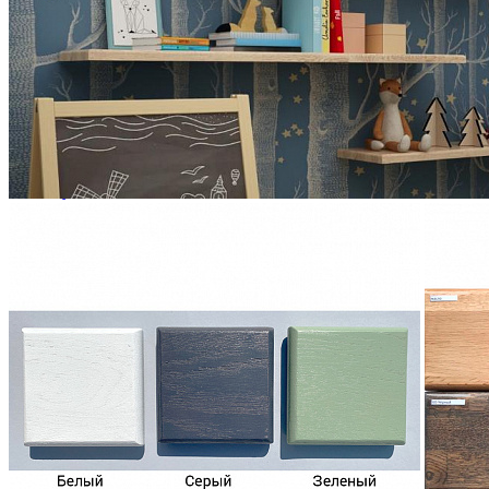
Зеркала
Комоды
Кровати двуспальные
Кровати металлические
Кровати односпальные
Кровати полутороспальные
Решетки и настилы под матрас
Спальные гарнитуры
Тахта
Туалетные столики
Тумбы прикроватные
Шкафы для одежды
Антресоли на шкаф
Полки и ящики в шкаф для одежды
Шкаф 1-дверный для одежды и белья
Шкафы 2-х дверные для одежды и белья
Шкафы 3-х дверные для одежды и белья
Шкафы 4-х дверные для одежды и белья
Шкафы 5-ти дверные для одежды и белья
Шкафы 6-ти дверные для одежды и белья
Шкафы купе для одежды и белья
Шкафы угловые для одежды и белья
Ящики и короба