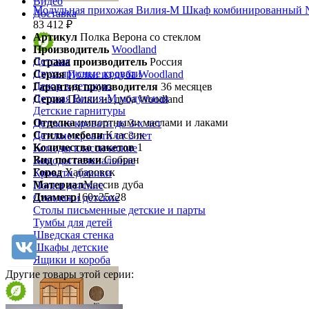
Видео
Модульная прихожая Вилия-М Шкаф комбинированный 
Доставка
83 412 ₽
Артикул
Полка Верона со стеклом
Производитель
Woodland
Детская
Страна производитель
Россия
Двухъярусные кровати
Серия
Полки из дуба Woodland
Декор в детскую
Гарантия производителя
36 месяцев
Детская Вилия-М модульная
Серия
Полки из дуба Woodland
Детские гарнитуры
Отделка
импортными маслами и лаками
Детские кровати до 3-х лет
Стиль мебели
Классик
Детские кровати от 3 лет
Количество пакетов
1
Комоды классические
Вид поставки
Собран
Комоды пеленальные
Город
Хабаровск
Кровати домики
Материал
Массив дуба
Полки детские
Диаметр
160х25х28
Стеллажи детские
Столы письменные детские и парты
Тумбы для детей
Шведская стенка
Шкафы детские
Ящики и короба
Другие товары этой серии: