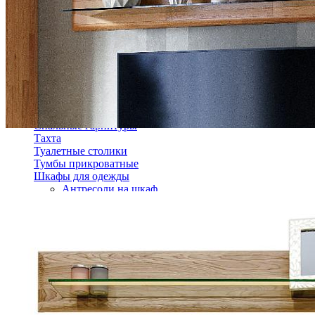
Кровати двуспальные с подъемным механизмом
Кровати полутороспальные с подъемным механизм
Зеркала
Комоды
Кровати двуспальные
Кровати металлические
Кровати односпальные
Кровати полутороспальные
Решетки и настилы под матрас
Спальные гарнитуры
Тахта
Туалетные столики
Тумбы прикроватные
Шкафы для одежды
Антресоли на шкаф
Полки и ящики в шкаф для одежды
Шкаф 1-дверный для одежды и белья
Шкафы 2-х дверные для одежды и белья
Шкафы 3-х дверные для одежды и белья
Шкафы 4-х дверные для одежды и белья
Шкафы 5-ти дверные для одежды и белья
Шкафы 6-ти дверные для одежды и белья
Шкафы купе для одежды и белья
Шкафы угловые для одежды и белья