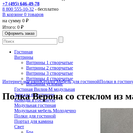
+7 (495) 646-49-78
8 800 555-10-32
- бесплатно
В корзине 0 товаров
на сумму 0 ₽
Итого:
0 ₽
Гостиная
Витрины
Витрины 1 створчатые
Витрины 2 створчатые
Витрины 3 створчатые
Витрины 4 створчатые
Интернет-магазин
Каталог
Мебель для гостиной
Полки в гостин
Витрины угловые
Гостиная Вилия-М модульная
Полка Верона со стеклом из м
Зеркала в гостиную
Комоды в гостиную
Модульная гостиная
Модульная мебель Молодечно
Полки для гостиной
Портал для камина
Свет
Бра