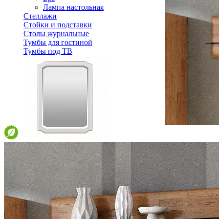
Лампа настольная
Стеллажи
Стойки и подставки
Столы журнальные
Тумбы для гостиной
Тумбы под ТВ
Зеркало Тельма ГМ 6592
11 291 ₽
12 546 ₽
В корзину
-10%
Спальня
Деревянные кровати с подъемным механизмом
Кровати односпальные с подъемным механизмом