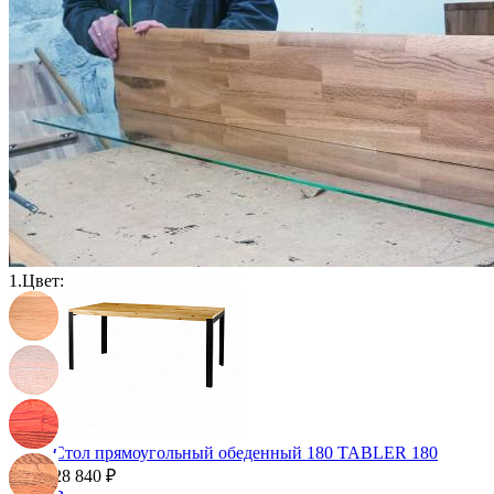
Столы круглые из массива
Столы овальные из массива
Столы прямоугольные из массива
Стулья
Стулья барные и столы барные
Сундуки
Табуреты
Шкафы для посуды
Шкаф 1-но створчатый для посуды
Шкаф 2-х створчатый для посуды
Шкаф 3-х створчатый для посуды
Шкаф 4-х створчатый для посуды
Шкаф угловой для посуды
1.
Цвет:
Стол прямоугольный обеденный 180 TABLER 180
28 840 ₽