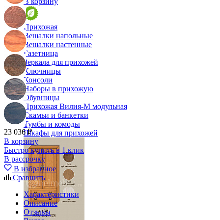
В корзину
Прихожая
Вешалки напольные
Вешалки настенные
Газетница
Зеркала для прихожей
Ключницы
Консоли
Наборы в прихожую
Обувницы
Прихожая Вилия-М модульная
Скамьи и банкетки
Тумбы и комоды
23 036 ₽
Шкафы для прихожей
В корзину
Быстро купить в 1 клик
В рассрочку
В избранное
Сравнить
Характеристики
Описание
Отзывы