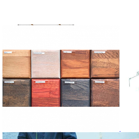
Ящики и короба
Комод Тельма ГМ 6563
70 522 ₽
78 358 ₽
В корзину
-10%
Столовая
Буфеты и бары
Комоды для кухни
Лавки и скамьи
Полки и ящики
Столы кофейные и чайные
Столы обеденные
Столы квадратные из массива