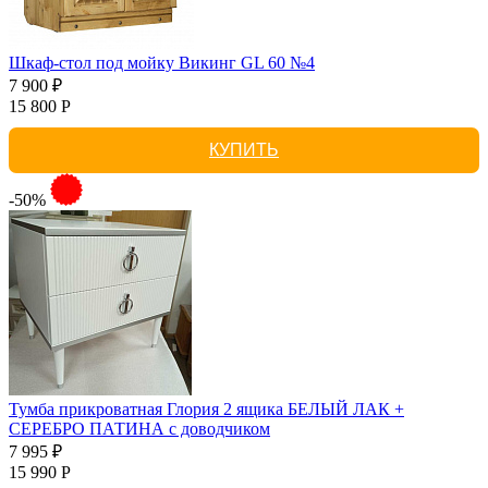
Шкаф-стол под мойку Викинг GL 60 №4
7 900 ₽
15 800 Р
КУПИТЬ
-50%
Тумба прикроватная Глория 2 ящика БЕЛЫЙ ЛАК +
СЕРЕБРО ПАТИНА с доводчиком
7 995 ₽
15 990 Р