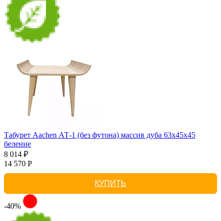
Табурет Aachen АТ-1 (без футона) массив дуба 63х45х45
беление
8 014 ₽
14 570 Р
КУПИТЬ
-40%