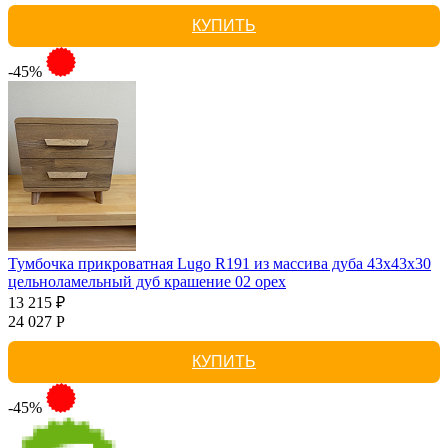
КУПИТЬ
-45%
Тумбочка прикроватная Lugo R191 из массива дуба 43х43х30
цельноламельный дуб крашение 02 орех
13 215 ₽
24 027 Р
КУПИТЬ
-45%