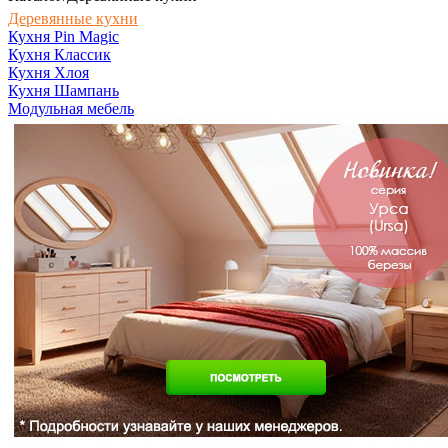
Деревянные кухни
Кухня Pin Magic
Кухня Классик
Кухня Хлоя
Кухня Шампань
Модульная мебель