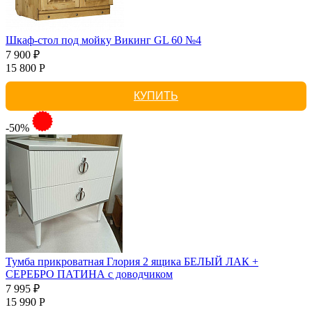
Шкаф-стол под мойку Викинг GL 60 №4
7 900 ₽
15 800 Р
КУПИТЬ
-50%
Тумба прикроватная Глория 2 ящика БЕЛЫЙ ЛАК +
СЕРЕБРО ПАТИНА с доводчиком
7 995 ₽
15 990 Р