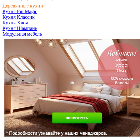
Деревянные кухни
Кухня Pin Magic
Кухня Классик
Кухня Хлоя
Кухня Шампань
Модульная мебель