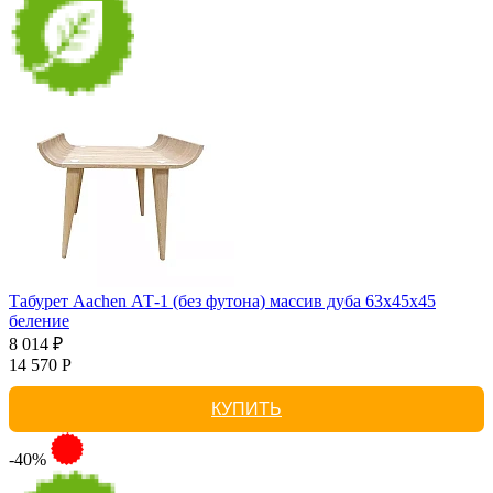
Табурет Aachen АТ-1 (без футона) массив дуба 63х45х45
беление
8 014 ₽
14 570 Р
КУПИТЬ
-40%