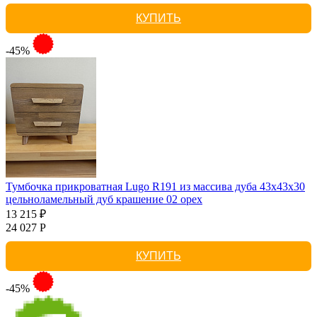
КУПИТЬ
-45%
Тумбочка прикроватная Lugo R191 из массива дуба 43х43х30
цельноламельный дуб крашение 02 орех
13 215 ₽
24 027 Р
КУПИТЬ
-45%