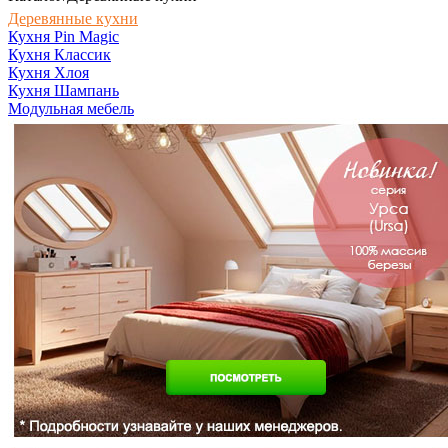
Деревянные кухни
Кухня Pin Magic
Кухня Классик
Кухня Хлоя
Кухня Шампань
Модульная мебель