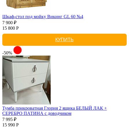
Шкаф-стол под мойку Викинг GL 60 №4
7 900 ₽
15 800 Р
КУПИТЬ
-50%
Тумба прикроватная Глория 2 ящика БЕЛЫЙ ЛАК +
СЕРЕБРО ПАТИНА с доводчиком
7 995 ₽
15 990 Р