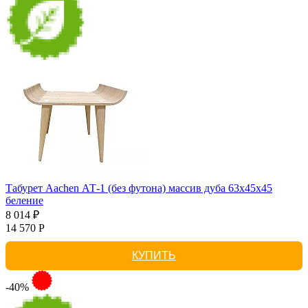
Табурет Aachen АТ-1 (без футона) массив дуба 63х45х45
беление
8 014 ₽
14 570 Р
КУПИТЬ
-40%