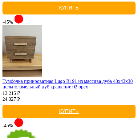
КУПИТЬ
-45%
Тумбочка прикроватная Lugo R191 из массива дуба 43х43х30
цельноламельный дуб крашение 02 орех
13 215 ₽
24 027 Р
КУПИТЬ
-45%