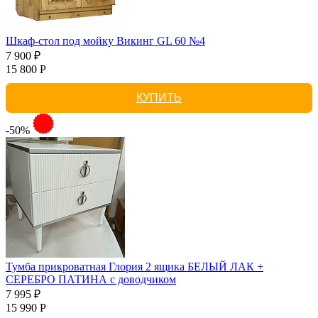
Шкаф-стол под мойку Викинг GL 60 №4
7 900 ₽
15 800 Р
КУПИТЬ
-50%
Тумба прикроватная Глория 2 ящика БЕЛЫЙ ЛАК +
СЕРЕБРО ПАТИНА с доводчиком
7 995 ₽
15 990 Р