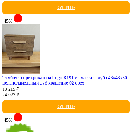
КУПИТЬ
-45%
Тумбочка прикроватная Lugo R191 из массива дуба 43х43х30
цельноламельный дуб крашение 02 орех
13 215 ₽
24 027 Р
КУПИТЬ
-45%