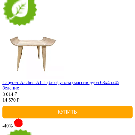
Табурет Aachen АТ-1 (без футона) массив дуба 63х45х45
беление
8 014 ₽
14 570 Р
КУПИТЬ
-40%