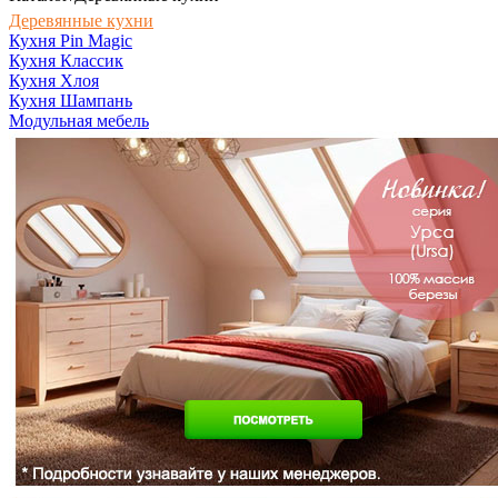
Деревянные кухни
Кухня Pin Magic
Кухня Классик
Кухня Хлоя
Кухня Шампань
Модульная мебель