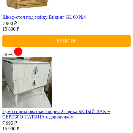
Шкаф-стол под мойку Викинг GL 60 №4
7 900 ₽
15 800 Р
КУПИТЬ
-50%
Тумба прикроватная Глория 2 ящика БЕЛЫЙ ЛАК +
СЕРЕБРО ПАТИНА с доводчиком
7 995 ₽
15 990 Р