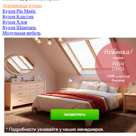
Деревянные кухни
Кухня Pin Magic
Кухня Классик
Кухня Хлоя
Кухня Шампань
Модульная мебель