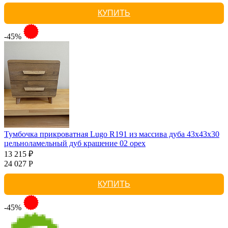
КУПИТЬ
-45%
Тумбочка прикроватная Lugo R191 из массива дуба 43х43х30
цельноламельный дуб крашение 02 орех
13 215 ₽
24 027 Р
КУПИТЬ
-45%