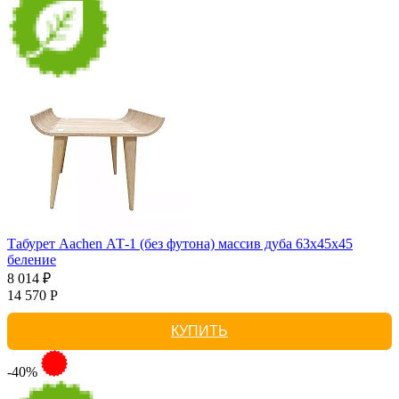
Табурет Aachen АТ-1 (без футона) массив дуба 63х45х45
беление
8 014 ₽
14 570 Р
КУПИТЬ
-40%