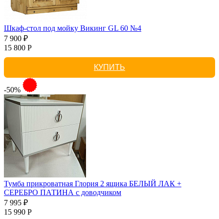
Шкаф-стол под мойку Викинг GL 60 №4
7 900 ₽
15 800 Р
КУПИТЬ
-50%
Тумба прикроватная Глория 2 ящика БЕЛЫЙ ЛАК +
СЕРЕБРО ПАТИНА с доводчиком
7 995 ₽
15 990 Р