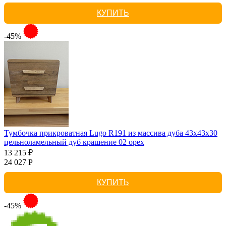
КУПИТЬ
-45%
Тумбочка прикроватная Lugo R191 из массива дуба 43х43х30
цельноламельный дуб крашение 02 орех
13 215 ₽
24 027 Р
КУПИТЬ
-45%