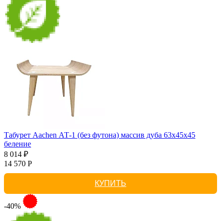
Табурет Aachen АТ-1 (без футона) массив дуба 63х45х45
беление
8 014 ₽
14 570 Р
КУПИТЬ
-40%