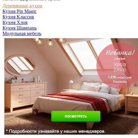
Деревянные кухни
Кухня Pin Magic
Кухня Классик
Кухня Хлоя
Кухня Шампань
Модульная мебель