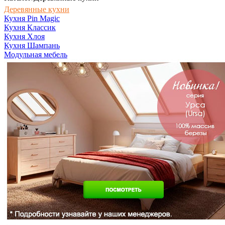
Деревянные кухни
Кухня Pin Magic
Кухня Классик
Кухня Хлоя
Кухня Шампань
Модульная мебель