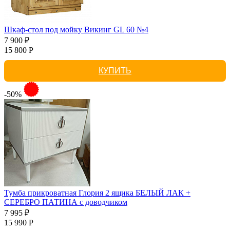
Шкаф-стол под мойку Викинг GL 60 №4
7 900 ₽
15 800 Р
КУПИТЬ
-50%
Тумба прикроватная Глория 2 ящика БЕЛЫЙ ЛАК +
СЕРЕБРО ПАТИНА с доводчиком
7 995 ₽
15 990 Р