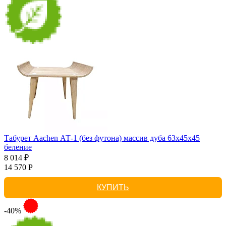
Табурет Aachen АТ-1 (без футона) массив дуба 63х45х45
беление
8 014 ₽
14 570 Р
КУПИТЬ
-40%