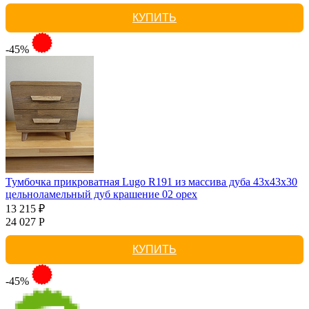
КУПИТЬ
-45%
Тумбочка прикроватная Lugo R191 из массива дуба 43х43х30
цельноламельный дуб крашение 02 орех
13 215 ₽
24 027 Р
КУПИТЬ
-45%