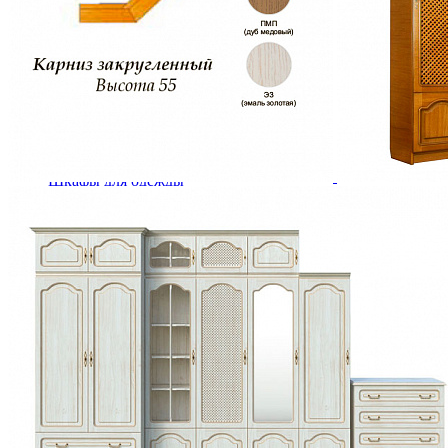
Комоды
Кровати двуспальные
Кровати металлические
Кровати односпальные
Кровати полутороспальные
Решетки и настилы под матрас
Спальные гарнитуры
Тахта
Туалетные столики
Тумбы прикроватные
Шкафы для одежды
Антресоли на шкаф
Полки и ящики в шкаф для одежды
Шкаф 1-дверный для одежды и белья
Шкафы 2-х дверные для одежды и белья
Шкафы 3-х дверные для одежды и белья
Шкафы 4-х дверные для одежды и белья
Шкафы 5-ти дверные для одежды и белья
Шкафы 6-ти дверные для одежды и белья
Шкафы купе для одежды и белья
Шкафы угловые для одежды и белья
Ящики и короба