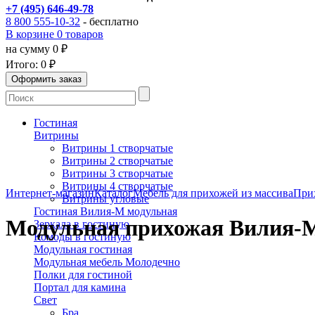
+7 (495) 646-49-78
8 800 555-10-32
- бесплатно
В корзине 0 товаров
на сумму 0 ₽
Итого:
0 ₽
Гостиная
Витрины
Витрины 1 створчатые
Витрины 2 створчатые
Витрины 3 створчатые
Витрины 4 створчатые
Интернет-магазин
Каталог
Мебель для прихожей из массива
При
Витрины угловые
Гостиная Вилия-М модульная
Модульная прихожая Вилия-М
Зеркала в гостиную
Комоды в гостиную
Модульная гостиная
Модульная мебель Молодечно
Полки для гостиной
Портал для камина
Свет
Бра