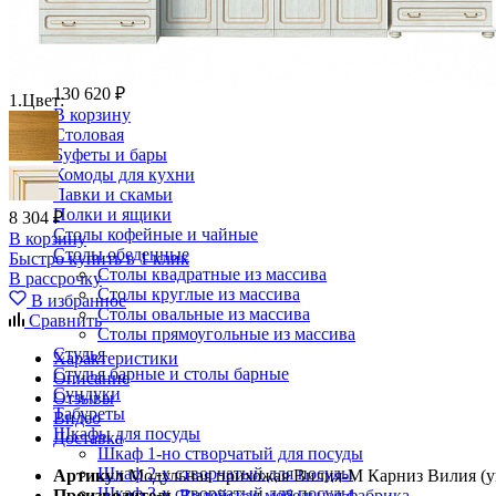
Спальный гарнитур Тиффани
130 620 ₽
1.
Цвет:
В корзину
Столовая
Буфеты и бары
Комоды для кухни
Лавки и скамьи
Полки и ящики
8 304 ₽
Столы кофейные и чайные
В корзину
Столы обеденные
Быстро купить в 1 клик
Столы квадратные из массива
В рассрочку
Столы круглые из массива
В избранное
Столы овальные из массива
Сравнить
Столы прямоугольные из массива
Стулья
Характеристики
Стулья барные и столы барные
Описание
Сундуки
Отзывы
Табуреты
Видео
Шкафы для посуды
Доставка
Шкаф 1-но створчатый для посуды
Шкаф 2-х створчатый для посуды
Артикул
Модульная прихожая Вилия-М Карниз Вилия (у
Шкаф 3-х створчатый для посуды
Производитель
Вилейская мебельная фабрика