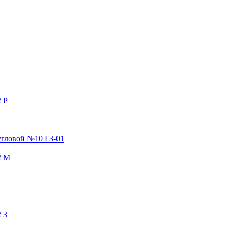
 Р
гловой №10 ГЗ-01
2 М
 З