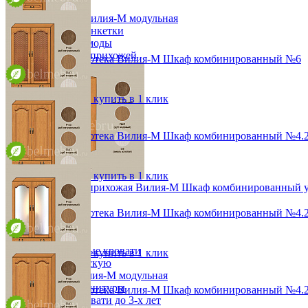
Обувницы
Прихожая Вилия-М модульная
Скамьи и банкетки
Тумбы и комоды
Шкафы для прихожей
Модульная библиотека Вилия-М Шкаф комбинированный №6
от 39 996 ₽
48,2х190х36,8 см
В корзину
Быстро купить в 1 клик
Модульная библиотека Вилия-М Шкаф комбинированный №4.2
от 84 576 ₽
96,4х190х36,8 см
В корзину
Быстро купить в 1 клик
Модульная прихожая Вилия-М Шкаф комбинированный у
68 724 ₽
Модульная библиотека Вилия-М Шкаф комбинированный №4.
от 78 552 ₽
Детская
96,4х190х36,8 см
Двухъярусные кровати
В корзину
Быстро купить в 1 клик
Декор в детскую
Детская Вилия-М модульная
Детские гарнитуры
Модульная библиотека Вилия-М Шкаф комбинированный №4.2
Детские кровати до 3-х лет
от 80 988 ₽