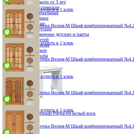
Детские кровати от 3 лет
96,4х190х36,8 см
Комоды классические
В корзину
Быстро купить в 1 клик
Комоды пеленальные
Кровати домики
Полки детские
Модульная библиотека Вилия-М Шкаф комбинированный №4.
Стеллажи детские
от 42 144 ₽
Столы письменные детские и парты
96,4х190х57,8 см
Тумбы для детей
В корзину
Быстро купить в 1 клик
Шведская стенка
Шкафы детские
Ящики и короба
Модульная библиотека Вилия-М Шкаф комбинированный №4.1
от 83 100 ₽
96,4х190х36,8 см
В корзину
Быстро купить в 1 клик
Модульная библиотека Вилия-М Шкаф комбинированный №4.
от 69 144 ₽
96,4х190х36,8 см
В корзину
Быстро купить в 1 клик
Стол письменный Рауна-04 Белый воск
28 623 ₽
Модульная библиотека Вилия-М Шкаф комбинированный №4.1
40 890 ₽
В корзину
от 94 656 ₽