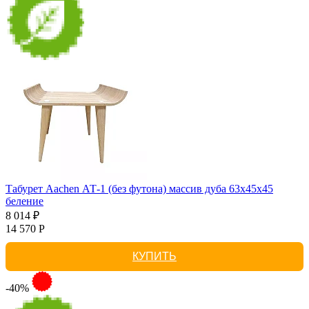
Табурет Aachen АТ-1 (без футона) массив дуба 63х45х45
беление
8 014 ₽
14 570 Р
КУПИТЬ
-40%