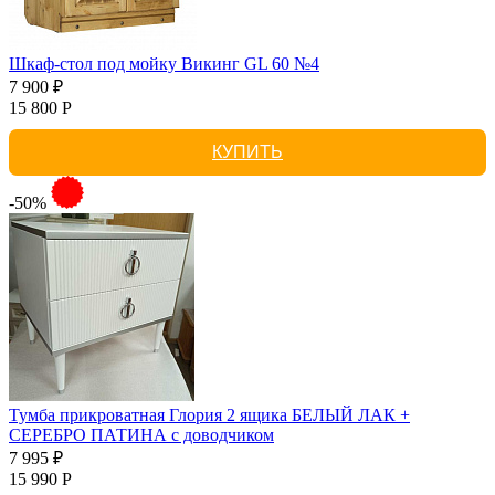
Шкаф-стол под мойку Викинг GL 60 №4
7 900 ₽
15 800 Р
КУПИТЬ
-50%
Тумба прикроватная Глория 2 ящика БЕЛЫЙ ЛАК +
СЕРЕБРО ПАТИНА с доводчиком
7 995 ₽
15 990 Р