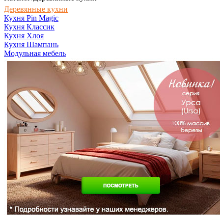
Деревянные кухни
Кухня Pin Magic
Кухня Классик
Кухня Хлоя
Кухня Шампань
Модульная мебель