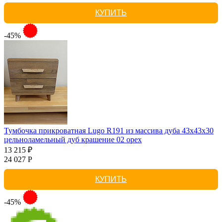
КУПИТЬ
-45%
Тумбочка прикроватная Lugo R191 из массива дуба 43х43х30
цельноламельный дуб крашение 02 орех
13 215 ₽
24 027 Р
КУПИТЬ
-45%