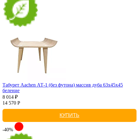
Табурет Aachen АТ-1 (без футона) массив дуба 63х45х45
беление
8 014 ₽
14 570 Р
КУПИТЬ
-40%