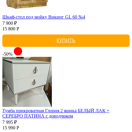
Шкаф-стол под мойку Викинг GL 60 №4
7 900 ₽
15 800 Р
КУПИТЬ
-50%
Тумба прикроватная Глория 2 ящика БЕЛЫЙ ЛАК +
СЕРЕБРО ПАТИНА с доводчиком
7 995 ₽
15 990 Р