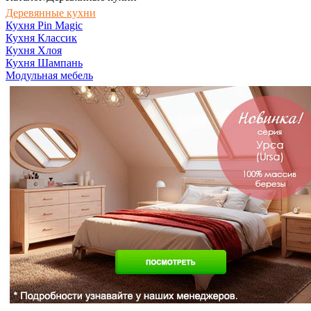
Деревянные кухни
Кухня Pin Magic
Кухня Классик
Кухня Хлоя
Кухня Шампань
Модульная мебель