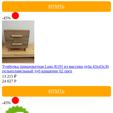
КУПИТЬ
-45%
Тумбочка прикроватная Lugo R191 из массива дуба 43х43х30
цельноламельный дуб крашение 02 орех
13 215 ₽
24 027 Р
КУПИТЬ
-45%