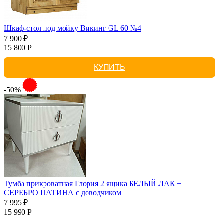
Шкаф-стол под мойку Викинг GL 60 №4
7 900 ₽
15 800 Р
КУПИТЬ
-50%
Тумба прикроватная Глория 2 ящика БЕЛЫЙ ЛАК +
СЕРЕБРО ПАТИНА с доводчиком
7 995 ₽
15 990 Р