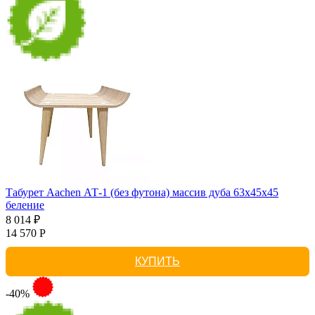
Табурет Aachen АТ-1 (без футона) массив дуба 63х45х45
беление
8 014 ₽
14 570 Р
КУПИТЬ
-40%