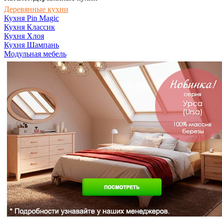
Деревянные кухни
Кухня Pin Magic
Кухня Классик
Кухня Хлоя
Кухня Шампань
Модульная мебель