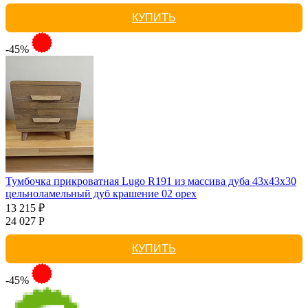
КУПИТЬ
-45%
Тумбочка прикроватная Lugo R191 из массива дуба 43х43х30
цельноламельный дуб крашение 02 орех
13 215 ₽
24 027 Р
КУПИТЬ
-45%