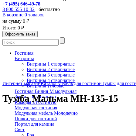
+7 (495) 646-49-78
8 800 555-10-32
- бесплатно
В корзине 0 товаров
на сумму 0 ₽
Итого:
0 ₽
Гостиная
Витрины
Витрины 1 створчатые
Витрины 2 створчатые
Витрины 3 створчатые
Витрины 4 створчатые
Интернет-магазин
Каталог
Мебель для гостиной
Тумбы для гост
Витрины угловые
Гостиная Вилия-М модульная
Тумба Мальма МН-135-15
Зеркала в гостиную
Комоды в гостиную
Модульная гостиная
Модульная мебель Молодечно
Полки для гостиной
Портал для камина
Свет
Бра