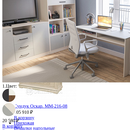
Столы прямоугольные из массива
Стулья
Стулья барные и столы барные
Сундуки
Табуреты
Шкафы для посуды
Шкаф 1-но створчатый для посуды
Шкаф 2-х створчатый для посуды
Шкаф 3-х створчатый для посуды
Шкаф 4-х створчатый для посуды
Шкаф угловой для посуды
1.
Цвет:
Сундук Оскар. ММ-216-08
105 910 ₽
В корзину
20 580 ₽
Прихожая
В корзину
Вешалки напольные