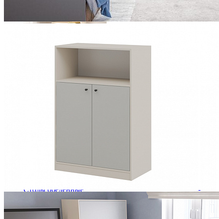
Комод Лебо с 3 ящиками
34 770 ₽
46 360 ₽
В корзину
-25%
Столовая
Буфеты и бары
Комоды для кухни
Лавки и скамьи
Полки и ящики
Столы кофейные и чайные
Столы обеденные
Столы квадратные из массива
Столы круглые из массива
Столы овальные из массива