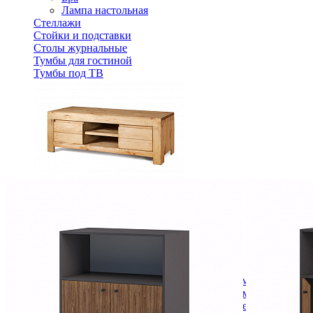
Лампа настольная
Стеллажи
Стойки и подставки
Столы журнальные
Тумбы для гостиной
Тумбы под ТВ
ТВ тумба PIN MAGIC KCM22
41 672 ₽
46 302 ₽
В корзину
-10%
Спальня
Деревянные кровати с подъемным механизмом
Кровати односпальные с подъемным механизмом
Кровати двуспальные с подъемным механизмом