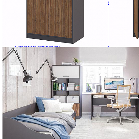
Кровати полутороспальные с подъемным механизм
Зеркала
Комоды
Кровати двуспальные
Кровати металлические
Кровати односпальные
Кровати полутороспальные
Решетки и настилы под матрас
Спальные гарнитуры
Тахта
Туалетные столики
Тумбы прикроватные
Шкафы для одежды
Антресоли на шкаф
Полки и ящики в шкаф для одежды
Шкаф 1-дверный для одежды и белья
Шкафы 2-х дверные для одежды и белья
Шкафы 3-х дверные для одежды и белья
Шкафы 4-х дверные для одежды и белья
Шкафы 5-ти дверные для одежды и белья
Шкафы 6-ти дверные для одежды и белья
Шкафы купе для одежды и белья
Шкафы угловые для одежды и белья
Ящики и короба