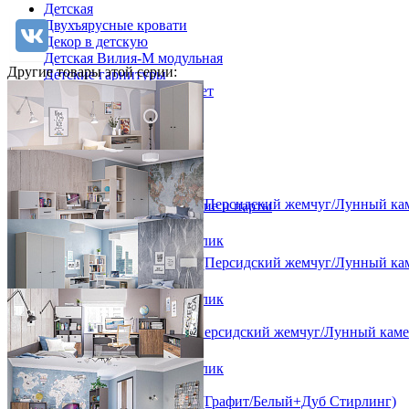
Детская
Двухъярусные кровати
Декор в детскую
Детская Вилия-М модульная
Другие товары этой серии:
Детские гарнитуры
Детские кровати до 3-х лет
Детские кровати от 3 лет
Комоды классические
Комоды пеленальные
Кровати домики
Полки детские
Стеллажи детские
Спальный гарнитур Мальма 2 (Персидский жемчуг/Лунный ка
Столы письменные детские и парты
Тумбы для детей
от 95 741 ₽
Шведская стенка
В корзину
Быстро купить в 1 клик
Шкафы детские
Спальный гарнитур Мальма 1 (Персидский жемчуг/Лунный ка
Ящики и короба
от 164 781 ₽
В корзину
Быстро купить в 1 клик
Спальный гарнитур Мальма (Персидский жемчуг/Лунный каме
от 134 688 ₽
В корзину
Быстро купить в 1 клик
Спальный гарнитур Мальма 3 (Графит/Белый+Дуб Стирлинг)