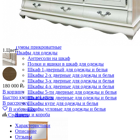
Кровати двуспальные
Кровати металлические
Кровати односпальные
Кровати полутороспальные
Решетки и настилы под матрас
Спальные гарнитуры
Тахта
Туалетные столики
Тумбы прикроватные
1.
Цвет:
Шкафы для одежды
Антресоли на шкаф
Полки и ящики в шкаф для одежды
Шкаф 1-дверный для одежды и белья
Шкафы 2-х дверные для одежды и белья
Шкафы 3-х дверные для одежды и белья
180 000 ₽
Шкафы 4-х дверные для одежды и белья
В корзину
Шкафы 5-ти дверные для одежды и белья
Быстро купить в 1 клик
Шкафы 6-ти дверные для одежды и белья
В рассрочку
Шкафы купе для одежды и белья
Шкафы угловые для одежды и белья
В избранное
Ящики и короба
Сравнить
Характеристики
Описание
Отзывы