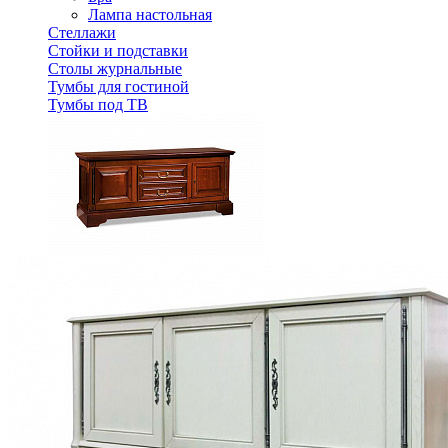
Лампа настольная
Стеллажи
Стойки и подставки
Столы журнальные
Тумбы для гостиной
Тумбы под ТВ
Тумба ТВ "Полонез" ММ-174-16
98 520 ₽
В корзину
Спальня
Деревянные кровати с подъемным механизмом
Кровати односпальные с подъемным механизмом
Кровати двуспальные с подъемным механизмом
Кровати полутороспальные с подъемным механизм
Зеркала
Комоды