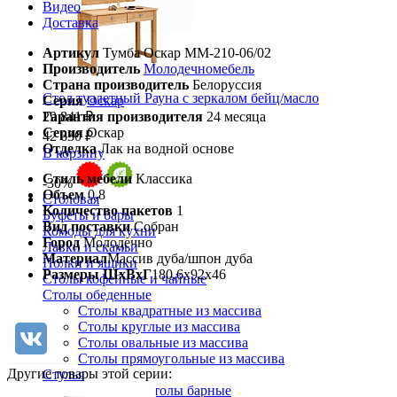
Видео
Доставка
Артикул
Тумба Оскар ММ-210-06/02
Производитель
Молодечномебель
Страна производитель
Белоруссия
Стол туалетный Рауна с зеркалом бейц/масло
Серия
Оскар
Гарантия производителя
24 месяца
29 841 ₽
Серия
Оскар
42 630 ₽
Отделка
Лак на водной основе
В корзину
Стиль мебели
Классика
-30%
Объем
0.8
Столовая
Количество пакетов
1
Буфеты и бары
Вид поставки
Собран
Комоды для кухни
Город
Молодечно
Лавки и скамьи
Материал
Массив дуба/шпон дуба
Полки и ящики
Размеры ШхВхГ
180,6х92х46
Столы кофейные и чайные
Столы обеденные
Столы квадратные из массива
Столы круглые из массива
Столы овальные из массива
Столы прямоугольные из массива
Другие товары этой серии:
Стулья
Стулья барные и столы барные