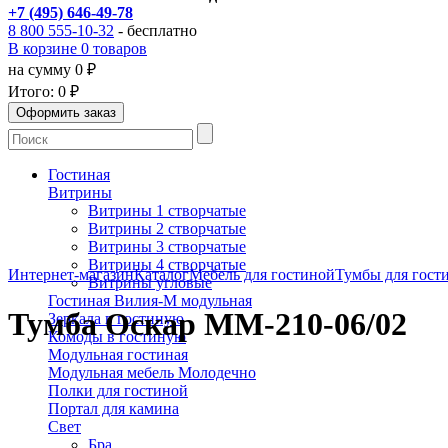
+7 (495) 646-49-78
8 800 555-10-32
- бесплатно
В корзине 0 товаров
на сумму 0 ₽
Итого:
0 ₽
Гостиная
Витрины
Витрины 1 створчатые
Витрины 2 створчатые
Витрины 3 створчатые
Витрины 4 створчатые
Интернет-магазин
Каталог
Мебель для гостиной
Тумбы для гост
Витрины угловые
Гостиная Вилия-М модульная
Тумба Оскар ММ-210-06/02
Зеркала в гостиную
Комоды в гостиную
Модульная гостиная
Модульная мебель Молодечно
Полки для гостиной
Портал для камина
Свет
Бра