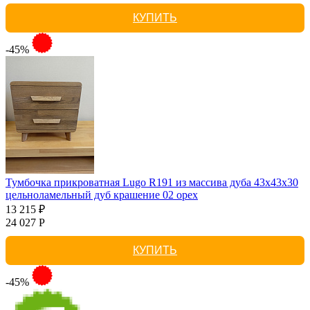
КУПИТЬ
-45%
Тумбочка прикроватная Lugo R191 из массива дуба 43х43х30
цельноламельный дуб крашение 02 орех
13 215 ₽
24 027 Р
КУПИТЬ
-45%