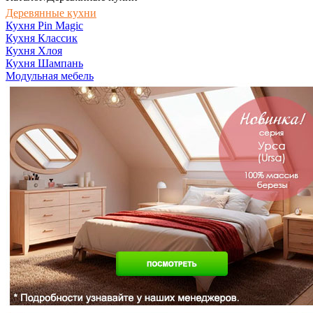
Деревянные кухни
Кухня Pin Magic
Кухня Классик
Кухня Хлоя
Кухня Шампань
Модульная мебель