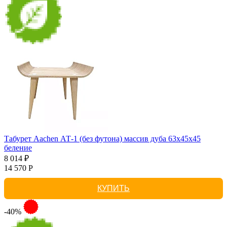
Табурет Aachen АТ-1 (без футона) массив дуба 63х45х45
беление
8 014 ₽
14 570 Р
КУПИТЬ
-40%