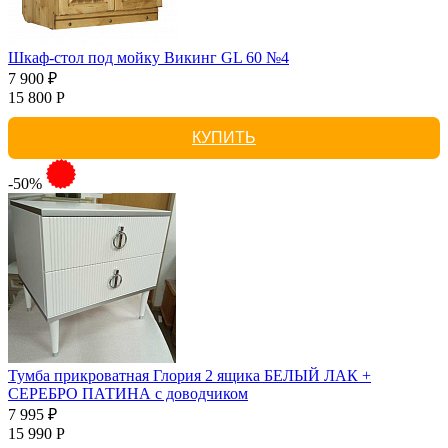
Шкаф-стол под мойку Викинг GL 60 №4
7 900 ₽
15 800 Р
КУПИТЬ
-50%
Тумба прикроватная Глория 2 ящика БЕЛЫЙ ЛАК +
СЕРЕБРО ПАТИНА с доводчиком
7 995 ₽
15 990 Р