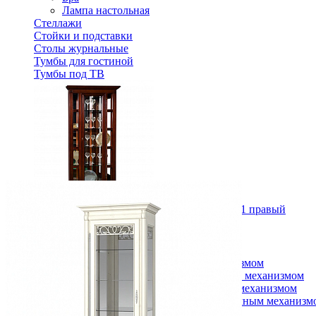
Лампа настольная
Стеллажи
Стойки и подставки
Столы журнальные
Тумбы для гостиной
Тумбы под ТВ
Шкаф с витриной "Полонез" ММ-174-01/01 правый
119 650 ₽
В корзину
Спальня
Деревянные кровати с подъемным механизмом
Кровати односпальные с подъемным механизмом
Кровати двуспальные с подъемным механизмом
Кровати полутороспальные с подъемным механизм
Зеркала