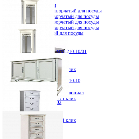
Шкафы для посуды
Шкаф 1-но створчатый для посуды
Шкаф 2-х створчатый для посуды
Шкаф 3-х створчатый для посуды
Шкаф 4-х створчатый для посуды
Шкаф угловой для посуды
Шкаф с витриной Оскар ММ-210-10/01
от 162 220 ₽
84,4х225,4х50 см
В корзину
Быстро купить в 1 клик
Шкаф с витриной Оскар ММ-210-10
от 162 220 ₽
Стол кофейный Рауна Колониал
84,4х225,4х50 см
В корзину
Быстро купить в 1 клик
23 583 ₽
Тумба Оскар ММ-210-06/02
33 690 ₽
от 180 000 ₽
В корзину
180,6х92х46 см
В корзину
Быстро купить в 1 клик
-30%
Прихожая
Вешалки напольные
Комод Оскар ММ-216-09/01