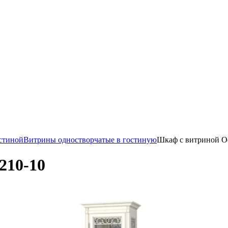
стиной
Витрины одностворчатые в гостиную
Шкаф с витриной О
210-10