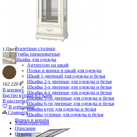
Комоды
Кровати двуспальные
Кровати металлические
Кровати односпальные
Кровати полутороспальные
Решетки и настилы под матрас
Спальные гарнитуры
Тахта
Туалетные столики
1.
Цвет:
Тумбы прикроватные
Шкафы для одежды
Антресоли на шкаф
Полки и ящики в шкаф для одежды
Шкаф 1-дверный для одежды и белья
Шкафы 2-х дверные для одежды и белья
162 220 ₽
Шкафы 3-х дверные для одежды и белья
В корзину
Шкафы 4-х дверные для одежды и белья
Быстро купить в 1 клик
Шкафы 5-ти дверные для одежды и белья
В рассрочку
Шкафы 6-ти дверные для одежды и белья
В избранное
Шкафы купе для одежды и белья
Сравнить
Шкафы угловые для одежды и белья
Ящики и короба
Характеристики
Описание
Отзывы