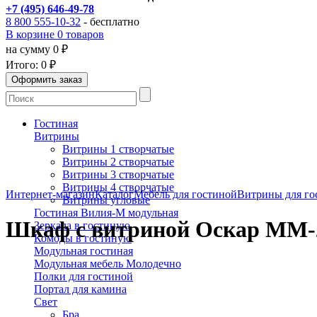
+7 (495) 646-49-78
8 800 555-10-32
- бесплатно
В корзине 0 товаров
на сумму 0 ₽
Итого:
0 ₽
Гостиная
Витрины
Витрины 1 створчатые
Витрины 2 створчатые
Витрины 3 створчатые
Витрины 4 створчатые
Интернет-магазин
Каталог
Мебель для гостиной
Витрины для го
Витрины угловые
Гостиная Вилия-М модульная
Шкаф с витриной Оскар ММ-
Зеркала в гостиную
Комоды в гостиную
Модульная гостиная
Модульная мебель Молодечно
Полки для гостиной
Портал для камина
Свет
Бра