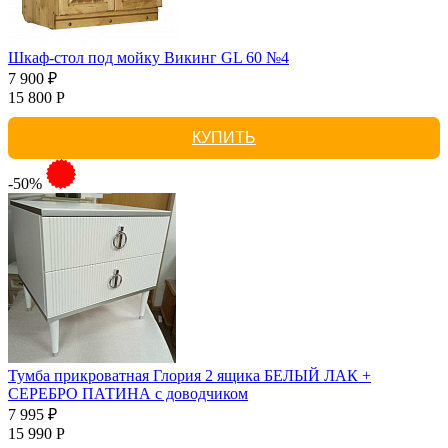
Шкаф-стол под мойку Викинг GL 60 №4
7 900 ₽
15 800 Р
КУПИТЬ
-50%
Тумба прикроватная Глория 2 ящика БЕЛЫЙ ЛАК +
СЕРЕБРО ПАТИНА с доводчиком
7 995 ₽
15 990 Р