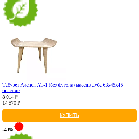
Табурет Aachen АТ-1 (без футона) массив дуба 63х45х45
беление
8 014 ₽
14 570 Р
КУПИТЬ
-40%