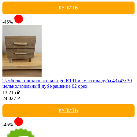
КУПИТЬ
-45%
Тумбочка прикроватная Lugo R191 из массива дуба 43х43х30
цельноламельный дуб крашение 02 орех
13 215 ₽
24 027 Р
КУПИТЬ
-45%