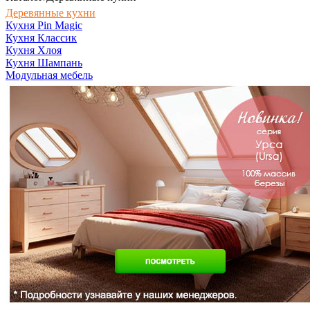
Деревянные кухни
Кухня Pin Magic
Кухня Классик
Кухня Хлоя
Кухня Шампань
Модульная мебель