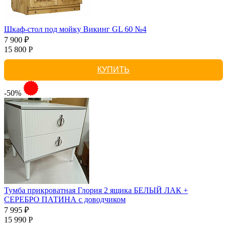
Шкаф-стол под мойку Викинг GL 60 №4
7 900 ₽
15 800 Р
КУПИТЬ
-50%
Тумба прикроватная Глория 2 ящика БЕЛЫЙ ЛАК +
СЕРЕБРО ПАТИНА с доводчиком
7 995 ₽
15 990 Р