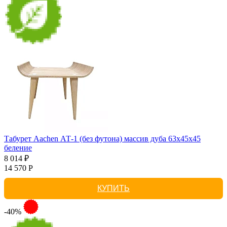
Табурет Aachen АТ-1 (без футона) массив дуба 63х45х45
беление
8 014 ₽
14 570 Р
КУПИТЬ
-40%