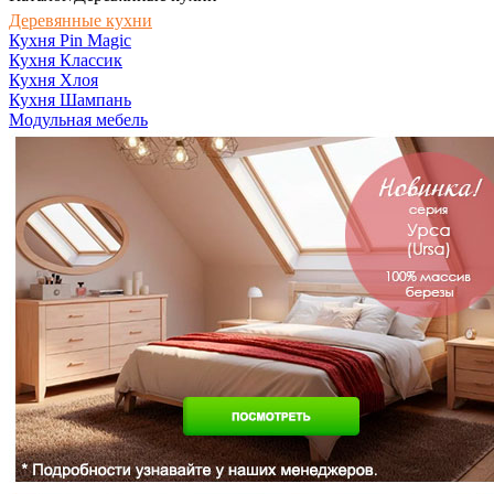
Деревянные кухни
Кухня Pin Magic
Кухня Классик
Кухня Хлоя
Кухня Шампань
Модульная мебель