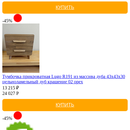
КУПИТЬ
-45%
Тумбочка прикроватная Lugo R191 из массива дуба 43х43х30
цельноламельный дуб крашение 02 орех
13 215 ₽
24 027 Р
КУПИТЬ
-45%