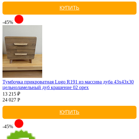
КУПИТЬ
-45%
Тумбочка прикроватная Lugo R191 из массива дуба 43х43х30
цельноламельный дуб крашение 02 орех
13 215 ₽
24 027 Р
КУПИТЬ
-45%