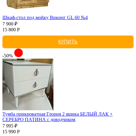
Шкаф-стол под мойку Викинг GL 60 №4
7 900 ₽
15 800 Р
КУПИТЬ
-50%
Тумба прикроватная Глория 2 ящика БЕЛЫЙ ЛАК +
СЕРЕБРО ПАТИНА с доводчиком
7 995 ₽
15 990 Р