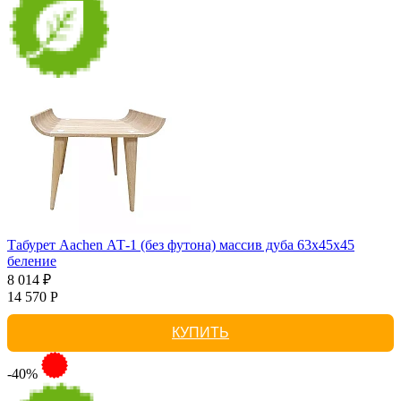
Табурет Aachen АТ-1 (без футона) массив дуба 63х45х45
беление
8 014 ₽
14 570 Р
КУПИТЬ
-40%