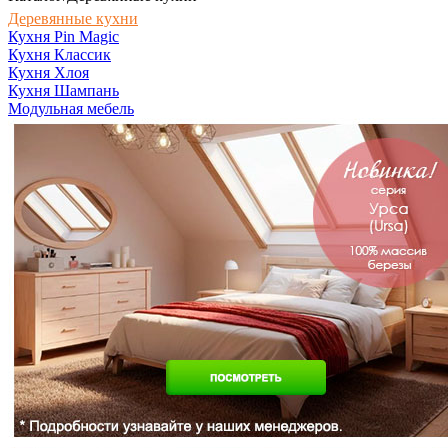
Деревянные кухни
Кухня Pin Magic
Кухня Классик
Кухня Хлоя
Кухня Шампань
Модульная мебель