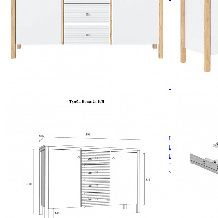
Зеркала
Комоды
Кровати двуспальные
Кровати металлические
Кровати односпальные
Кровати полутороспальные
Решетки и настилы под матрас
Спальные гарнитуры
Тахта
Туалетные столики
Тумбы прикроватные
Шкафы для одежды
Антресоли на шкаф
Полки и ящики в шкаф для одежды
Шкаф 1-дверный для одежды и белья
Шкафы 2-х дверные для одежды и белья
Шкафы 3-х дверные для одежды и белья
Шкафы 4-х дверные для одежды и белья
Шкафы 5-ти дверные для одежды и белья
Шкафы 6-ти дверные для одежды и белья
Шкафы купе для одежды и белья
Шкафы угловые для одежды и белья
Ящики и короба