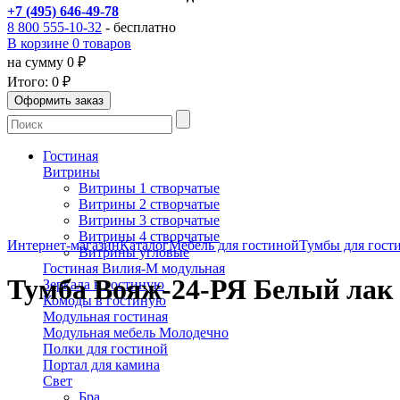
+7 (495) 646-49-78
8 800 555-10-32
- бесплатно
В корзине 0 товаров
на сумму 0 ₽
Итого:
0 ₽
Гостиная
Витрины
Витрины 1 створчатые
Витрины 2 створчатые
Витрины 3 створчатые
Витрины 4 створчатые
Интернет-магазин
Каталог
Мебель для гостиной
Тумбы для гост
Витрины угловые
Гостиная Вилия-М модульная
Тумба Вояж-24-РЯ Белый лак
Зеркала в гостиную
Комоды в гостиную
Модульная гостиная
Модульная мебель Молодечно
Полки для гостиной
Портал для камина
Свет
Бра