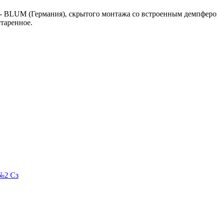
 BLUM (Германия), скрытого монтажа со встроенным демпфером 
старенное.
№2 Сз