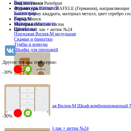
Газетница
Вид поставки
Разобран
Зеркала для прихожей
Фурнитура
Петли - HAFELE (Германия), направляющие -
Ключницы
имеют форму квадрата, материал металл, цвет серебро со
Консоли
Город
Минск
Наборы в прихожую
Материал
Массив сосны
Обувницы
Цвет
Белый лак + антик №24
Прихожая Вилия-М модульная
Скамьи и банкетки
Тумбы и комоды
Шкафы для прихожей
Другие товары этой серии:
-30%
Модульная прихожая Вилия-М Шкаф комбинированный 
45 492 ₽
-30%
Детская
Тумба Вояж-24-РД Белый лак + антик №24