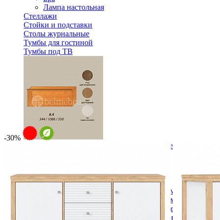
Лампа настольная
Стеллажи
Стойки и подставки
Столы журнальные
Тумбы для гостиной
Тумбы под ТВ
-30%
Модульная гостиная Вилия-М Секция антресольная №8.4
13 368 ₽
Спальня
Деревянные кровати с подъемным механизмом
Кровати односпальные с подъемным механизмом
Кровати двуспальные с подъемным механизмом
Кровати полутороспальные с подъемным механизм