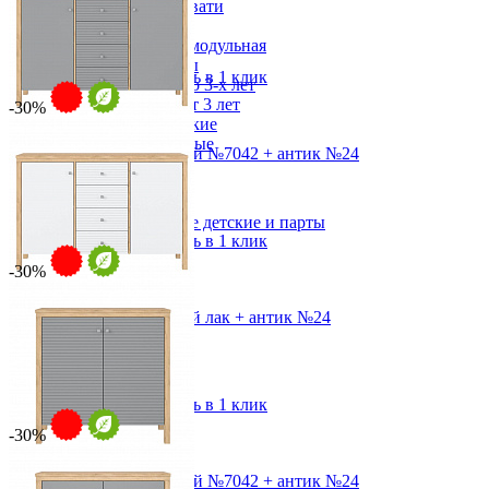
Двухъярусные кровати
от 42 693 ₽
Декор в детскую
от 60 990 ₽
Детская Вилия-М модульная
152,2х100,5х46,5 см
Детские гарнитуры
В корзину
Быстро купить в 1 клик
Детские кровати до 3-х лет
Детские кровати от 3 лет
-30%
Комоды классические
Комоды пеленальные
Тумба Вояж-24-РЯ Серый №7042 + антик №24
Кровати домики
от 42 693 ₽
Полки детские
от 60 990 ₽
Стеллажи детские
152,2х100,5х46,5 см
Столы письменные детские и парты
В корзину
Быстро купить в 1 клик
Тумбы для детей
Шведская стенка
-30%
Шкафы детские
Ящики и короба
Тумба Вояж-24-РЯ Белый лак + антик №24
от 42 693 ₽
от 60 990 ₽
152,2х100,5х46,5 см
В корзину
Быстро купить в 1 клик
-30%
Тумба Вояж-20-РД Серый №7042 + антик №24