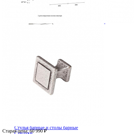
Комод Сабрина ММ-302-04
72 670 ₽
В корзину
Столовая
Буфеты и бары
Комоды для кухни
Лавки и скамьи
Полки и ящики
Столы кофейные и чайные
Столы обеденные
Столы квадратные из массива
Столы круглые из массива
Столы овальные из массива
Столы прямоугольные из массива
Стулья
Стулья барные и столы барные
Старая цена:
60 990 ₽
Сундуки