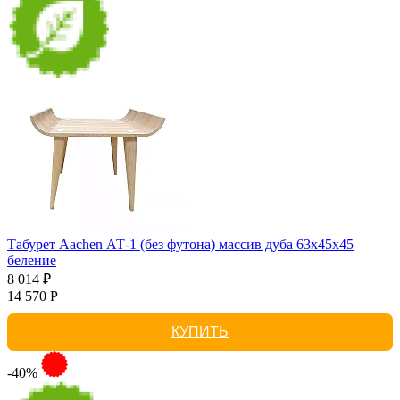
Табурет Aachen АТ-1 (без футона) массив дуба 63х45х45
беление
8 014 ₽
14 570 Р
КУПИТЬ
-40%