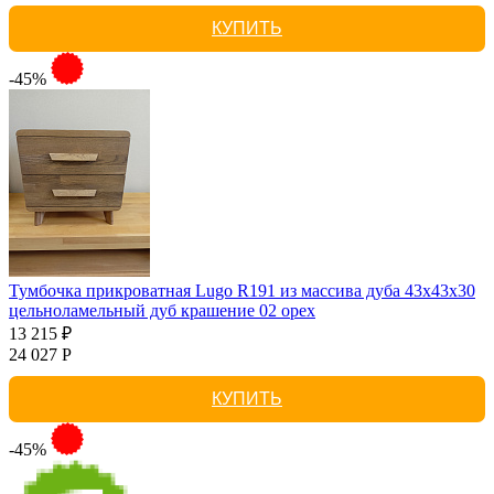
КУПИТЬ
-45%
Тумбочка прикроватная Lugo R191 из массива дуба 43х43х30
цельноламельный дуб крашение 02 орех
13 215 ₽
24 027 Р
КУПИТЬ
-45%