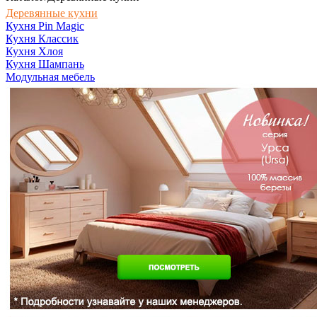
Деревянные кухни
Кухня Pin Magic
Кухня Классик
Кухня Хлоя
Кухня Шампань
Модульная мебель