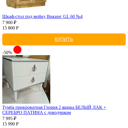
Шкаф-стол под мойку Викинг GL 60 №4
7 900 ₽
15 800 Р
КУПИТЬ
-50%
Тумба прикроватная Глория 2 ящика БЕЛЫЙ ЛАК +
СЕРЕБРО ПАТИНА с доводчиком
7 995 ₽
15 990 Р