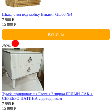
Шкаф-стол под мойку Викинг GL 60 №4
7 900 ₽
15 800 Р
КУПИТЬ
-50%
Тумба прикроватная Глория 2 ящика БЕЛЫЙ ЛАК +
СЕРЕБРО ПАТИНА с доводчиком
7 995 ₽
15 990 Р