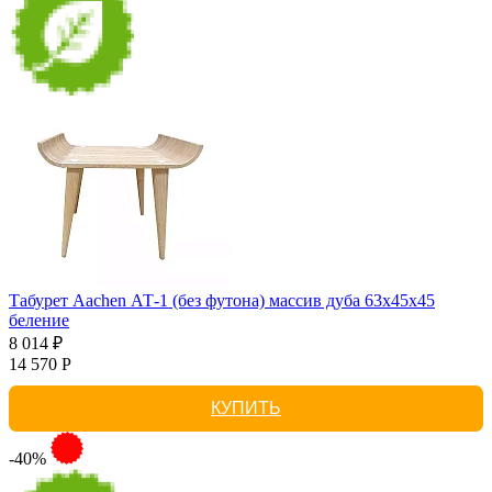
Табурет Aachen АТ-1 (без футона) массив дуба 63х45х45
беление
8 014 ₽
14 570 Р
КУПИТЬ
-40%