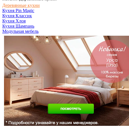
Деревянные кухни
Кухня Pin Magic
Кухня Классик
Кухня Хлоя
Кухня Шампань
Модульная мебель