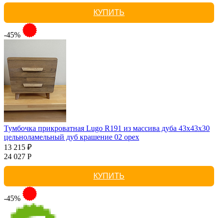
КУПИТЬ
-45%
Тумбочка прикроватная Lugo R191 из массива дуба 43х43х30
цельноламельный дуб крашение 02 орех
13 215 ₽
24 027 Р
КУПИТЬ
-45%