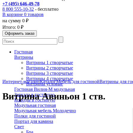
+7 (495) 646-49-78
8 800 555-10-32
- бесплатно
В корзине 0 товаров
на сумму 0 ₽
Итого:
0 ₽
Гостиная
Витрины
Витрины 1 створчатые
Витрины 2 створчатые
Витрины 3 створчатые
Витрины 4 створчатые
Интернет-магазин
Каталог
Мебель для гостиной
Витрины для го
Витрины угловые
Гостиная Вилия-М модульная
Витрина Авиньон 1 ств.
Зеркала в гостиную
Комоды в гостиную
Модульная гостиная
Модульная мебель Молодечно
Полки для гостиной
Портал для камина
Свет
Бра