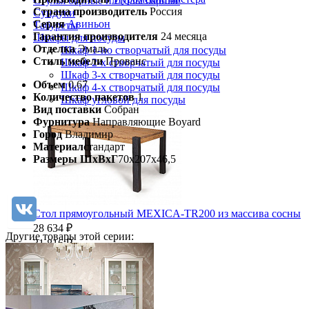
Стулья барные и столы барные
Страна производитель
Россия
Сундуки
Серия
Авиньон
Табуреты
Гарантия производителя
24 месяца
Шкафы для посуды
Отделка
Эмаль
Шкаф 1-но створчатый для посуды
Стиль мебели
Прованс
Шкаф 2-х створчатый для посуды
Шкаф 3-х створчатый для посуды
Объем
0.67
Шкаф 4-х створчатый для посуды
Количество пакетов
1
Шкаф угловой для посуды
Вид поставки
Собран
Фурнитура
Направляющие Boyard
Город
Владимир
Материал
стандарт
Размеры ШхВхГ
70х207х46,5
Стол прямоугольный MEXICA-TR200 из массива сосны
28 634 ₽
Другие товары этой серии:
31 816 ₽
В корзину
-10%
Прихожая
Вешалки напольные