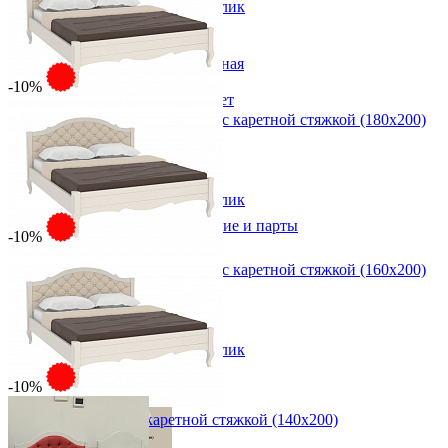
В корзину
Быстро купить в 1 клик
Детская
Двухъярусные кровати
Декор в детскую
Детская Вилия-М модульная
Детские гарнитуры
-10%
Детские кровати до 3-х лет
Детские кровати от 3 лет
Двуспальная кровать Авиньон с каретной стяжкой (180х200)
Комоды классические
от 69 570 ₽
Комоды пеленальные
от 77 300 ₽
Кровати домики
189х115/48,5х213 см
Полки детские
В корзину
Быстро купить в 1 клик
Стеллажи детские
Столы письменные детские и парты
-10%
Тумбы для детей
Шведская стенка
Двуспальная кровать Авиньон с каретной стяжкой (160х200)
Шкафы детские
от 62 145 ₽
Ящики и короба
от 69 050 ₽
169х115/48,5х213 см
В корзину
Быстро купить в 1 клик
-10%
Кровать Авиньон с каретной стяжкой (140х200)
от 59 130 ₽