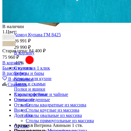
В наличии
1.
Цвет:
Комод Купава ГМ 8425
26 991 ₽
29 990 ₽
Старая цена:
84 400 ₽
В корзину
75 960 ₽
В корзину
-10%
Быстро купить в 1 клик
Столовая
В рассрочку
Буфеты и бары
Комоды для кухни
В избранное
Лавки и скамьи
Сравнить
Полки и ящики
Характеристики
Столы кофейные и чайные
Описание
Столы обеденные
Отзывы
Столы квадратные из массива
Видео
Столы круглые из массива
Доставка
Столы овальные из массива
Столы прямоугольные из массива
Артикул
Витрина Авиньон 1 ств.
Стулья
Производитель
Муромские мастера