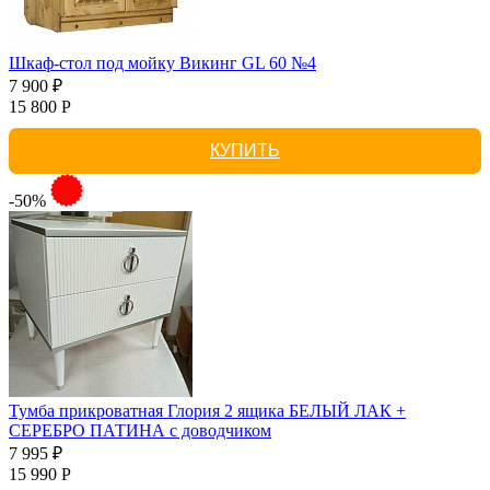
Шкаф-стол под мойку Викинг GL 60 №4
7 900 ₽
15 800 Р
КУПИТЬ
-50%
Тумба прикроватная Глория 2 ящика БЕЛЫЙ ЛАК +
СЕРЕБРО ПАТИНА с доводчиком
7 995 ₽
15 990 Р