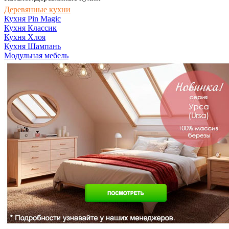
Деревянные кухни
Кухня Pin Magic
Кухня Классик
Кухня Хлоя
Кухня Шампань
Модульная мебель