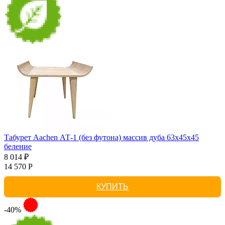
Табурет Aachen АТ-1 (без футона) массив дуба 63х45х45
беление
8 014 ₽
14 570 Р
КУПИТЬ
-40%