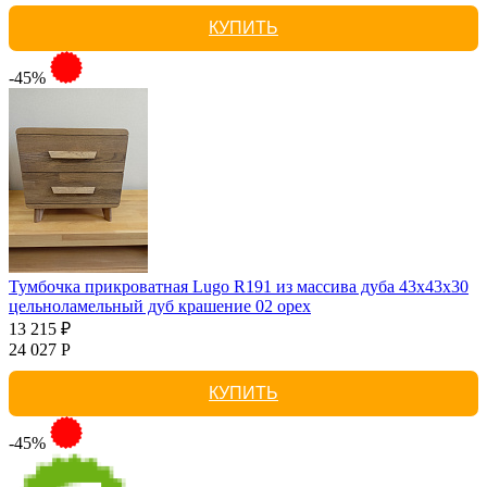
КУПИТЬ
-45%
Тумбочка прикроватная Lugo R191 из массива дуба 43х43х30
цельноламельный дуб крашение 02 орех
13 215 ₽
24 027 Р
КУПИТЬ
-45%