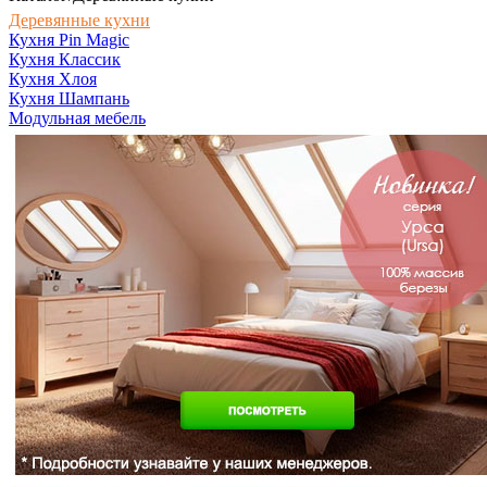
Деревянные кухни
Кухня Pin Magic
Кухня Классик
Кухня Хлоя
Кухня Шампань
Модульная мебель