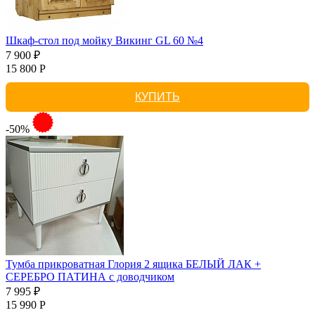
Шкаф-стол под мойку Викинг GL 60 №4
7 900 ₽
15 800 Р
КУПИТЬ
-50%
Тумба прикроватная Глория 2 ящика БЕЛЫЙ ЛАК +
СЕРЕБРО ПАТИНА с доводчиком
7 995 ₽
15 990 Р