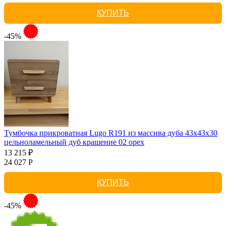
КУПИТЬ
-45%
Тумбочка прикроватная Lugo R191 из массива дуба 43х43х30
цельноламельный дуб крашение 02 орех
13 215 ₽
24 027 Р
КУПИТЬ
-45%