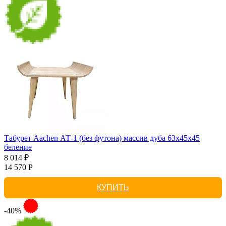
Табурет Aachen АТ-1 (без футона) массив дуба 63х45х45
беление
8 014 ₽
14 570 Р
КУПИТЬ
-40%