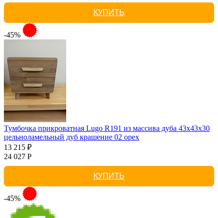
КУПИТЬ
-45%
Тумбочка прикроватная Lugo R191 из массива дуба 43х43х30
цельноламельный дуб крашение 02 орех
13 215 ₽
24 027 Р
КУПИТЬ
-45%