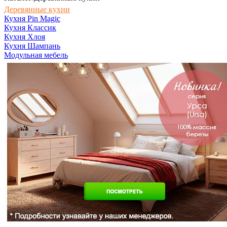
Деревянные кухни
Кухня Pin Magic
Кухня Классик
Кухня Хлоя
Кухня Шампань
Модульная мебель