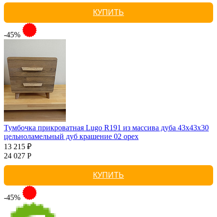
КУПИТЬ
-45%
Тумбочка прикроватная Lugo R191 из массива дуба 43х43х30
цельноламельный дуб крашение 02 орех
13 215 ₽
24 027 Р
КУПИТЬ
-45%