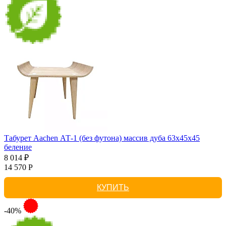
Табурет Aachen АТ-1 (без футона) массив дуба 63х45х45
беление
8 014 ₽
14 570 Р
КУПИТЬ
-40%