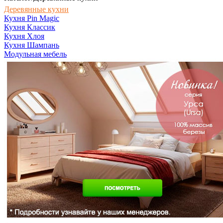
Деревянные кухни
Кухня Pin Magic
Кухня Классик
Кухня Хлоя
Кухня Шампань
Модульная мебель