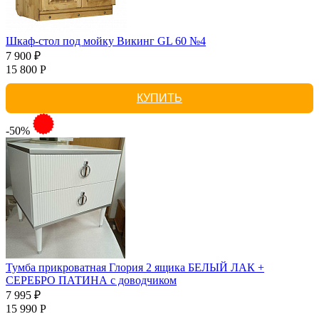
Шкаф-стол под мойку Викинг GL 60 №4
7 900 ₽
15 800 Р
КУПИТЬ
-50%
Тумба прикроватная Глория 2 ящика БЕЛЫЙ ЛАК +
СЕРЕБРО ПАТИНА с доводчиком
7 995 ₽
15 990 Р