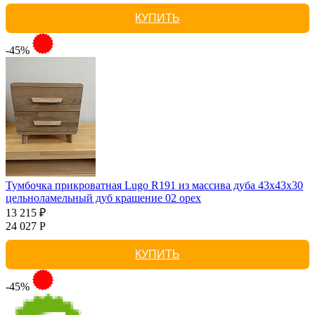
КУПИТЬ
-45%
Тумбочка прикроватная Lugo R191 из массива дуба 43х43х30
цельноламельный дуб крашение 02 орех
13 215 ₽
24 027 Р
КУПИТЬ
-45%