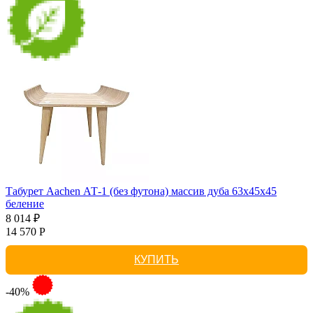
Табурет Aachen АТ-1 (без футона) массив дуба 63х45х45
беление
8 014 ₽
14 570 Р
КУПИТЬ
-40%