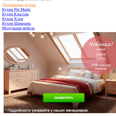
Деревянные кухни
Кухня Pin Magic
Кухня Классик
Кухня Хлоя
Кухня Шампань
Модульная мебель