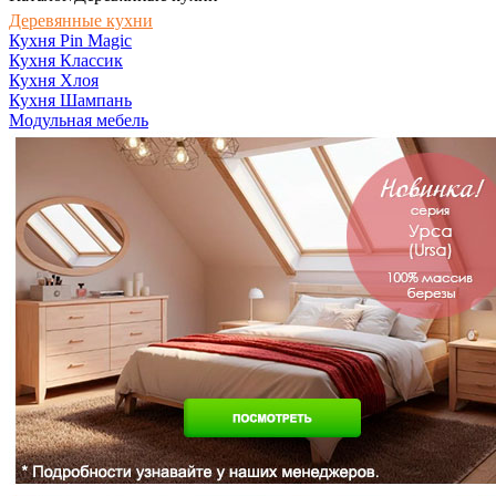
Деревянные кухни
Кухня Pin Magic
Кухня Классик
Кухня Хлоя
Кухня Шампань
Модульная мебель