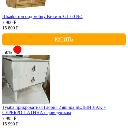
Шкаф-стол под мойку Викинг GL 60 №4
7 900 ₽
15 800 Р
КУПИТЬ
-50%
Тумба прикроватная Глория 2 ящика БЕЛЫЙ ЛАК +
СЕРЕБРО ПАТИНА с доводчиком
7 995 ₽
15 990 Р