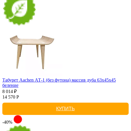
Табурет Aachen АТ-1 (без футона) массив дуба 63х45х45
беление
8 014 ₽
14 570 Р
КУПИТЬ
-40%