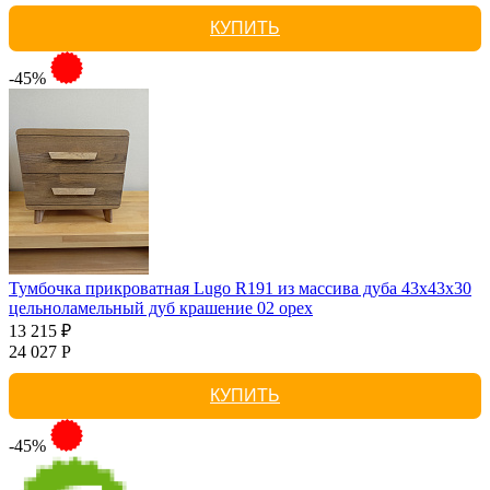
КУПИТЬ
-45%
Тумбочка прикроватная Lugo R191 из массива дуба 43х43х30
цельноламельный дуб крашение 02 орех
13 215 ₽
24 027 Р
КУПИТЬ
-45%