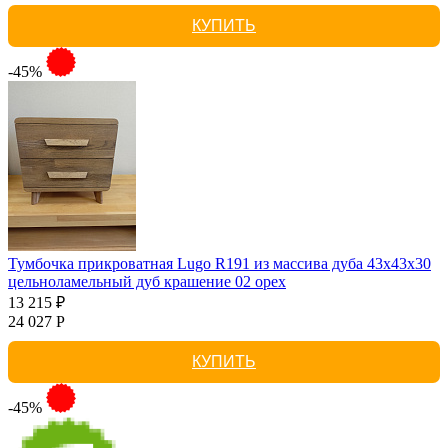
КУПИТЬ
-45%
Тумбочка прикроватная Lugo R191 из массива дуба 43х43х30
цельноламельный дуб крашение 02 орех
13 215 ₽
24 027 Р
КУПИТЬ
-45%