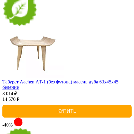
Табурет Aachen АТ-1 (без футона) массив дуба 63х45х45
беление
8 014 ₽
14 570 Р
КУПИТЬ
-40%