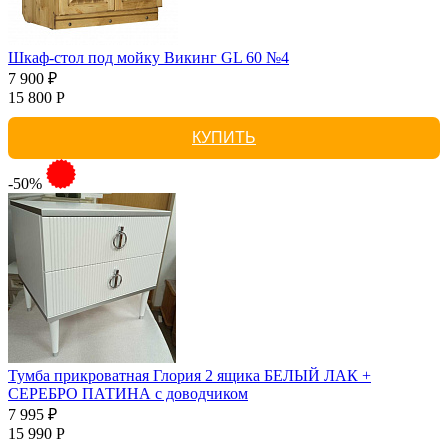
Шкаф-стол под мойку Викинг GL 60 №4
7 900 ₽
15 800 Р
КУПИТЬ
-50%
Тумба прикроватная Глория 2 ящика БЕЛЫЙ ЛАК +
СЕРЕБРО ПАТИНА с доводчиком
7 995 ₽
15 990 Р