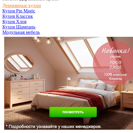
Деревянные кухни
Кухня Pin Magic
Кухня Классик
Кухня Хлоя
Кухня Шампань
Модульная мебель