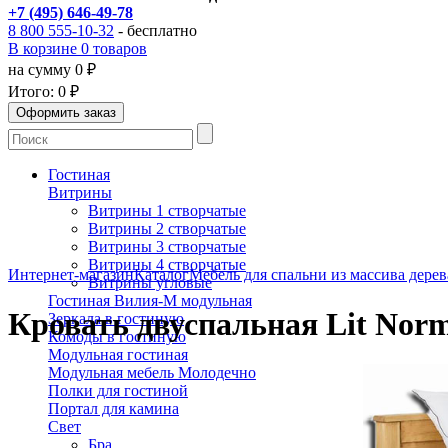
+7 (495) 646-49-78
8 800 555-10-32
- бесплатно
В корзине 0 товаров
на сумму 0 ₽
Итого:
0 ₽
Гостиная
Витрины
Витрины 1 створчатые
Витрины 2 створчатые
Витрины 3 створчатые
Витрины 4 створчатые
Интернет-магазин
Каталог
Мебель для спальни из массива дерев
Витрины угловые
Гостиная Вилия-М модульная
Кровать двуспальная Lit Nor
Зеркала в гостиную
Комоды в гостиную
Модульная гостиная
Модульная мебель Молодечно
Полки для гостиной
Портал для камина
Свет
Бра