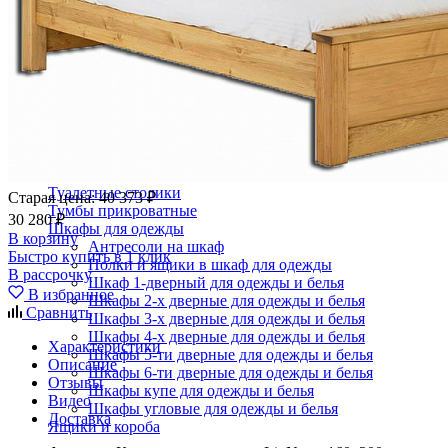
Кровати полутороспальные с подъемным механизм
Зеркала
Комоды
Кровати двуспальные
Кровати металлические
Кровати односпальные
Кровати полутороспальные
Решетки и настилы под матрас
Спальные гарнитуры
Тахта
Туалетные столики
Старая цена:
40 373 ₽
Тумбы прикроватные
30 280 ₽
Шкафы для одежды
В корзину
Антресоли на шкаф
Быстро купить в 1 клик
Полки и ящики в шкаф для одежды
В рассрочку
Шкаф 1-дверный для одежды и белья
В избранное
Шкафы 2-х дверные для одежды и белья
Сравнить
Шкафы 3-х дверные для одежды и белья
Шкафы 4-х дверные для одежды и белья
Характеристики
Шкафы 5-ти дверные для одежды и белья
Описание
Шкафы 6-ти дверные для одежды и белья
Отзывы
Шкафы купе для одежды и белья
Видео
Шкафы угловые для одежды и белья
Доставка
Ящики и короба