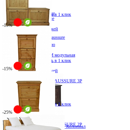
-10%
от 19 091 ₽
Прихожая
89х50х36 см
Вешалки напольные
В корзину
Быстро купить в 1 клик
Вешалки настенные
Газетница
-15%
Зеркала для прихожей
Ключницы
Тумба для обуви Porte chaussure
Консоли
от 29 748 ₽
Наборы в прихожую
от 34 998 ₽
Обувницы
Прихожая Вилия-М модульная
128х94х34 см
Скамьи и банкетки
В корзину
Быстро купить в 1 клик
Тумбы и комоды
-15%
Шкафы для прихожей
Обувница 3-х дверная CHAUSSURE 3P
от 27 654 ₽
от 32 534 ₽
68х94х28 см
В корзину
Быстро купить в 1 клик
-25%
Обувница 2-х дверная CHAUSSURE 2P
Тумба под обувь Рауна 01 Колониал