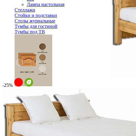
Лампа настольная
Стеллажи
Стойки и подставки
Столы журнальные
Тумбы для гостиной
Тумбы под ТВ
-25%
Модульная гостиная Вилия-М Секция антресольная №7 
15 492 ₽
В корзину
Спальня
Деревянные кровати с подъемным механизмом
Кровати односпальные с подъемным механизмом
Кровати двуспальные с подъемным механизмом