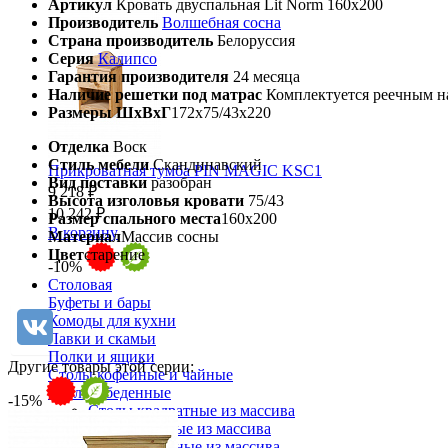
Артикул
Кровать двуспальная Lit Norm 160х200
Производитель
Волшебная сосна
Страна производитель
Белоруссия
Серия
Калипсо
Гарантия производителя
24 месяца
Наличие решетки под матрас
Комплектуется реечным н
Размеры ШхВхГ
172х75/43х220
Отделка
Воск
Стиль мебели
Скандинавский
Прикроватная тумба PIN MAGIC KSC1
Вид поставки
разобран
9 218 ₽
Высота изголовья кровати
75/43
10 242 ₽
Размер спального места
160х200
В корзину
Материал
Массив сосны
Цвет
старение
-10%
Столовая
Буфеты и бары
Комоды для кухни
Лавки и скамьи
Полки и ящики
Другие товары этой серии:
Столы кофейные и чайные
Столы обеденные
-15%
Столы квадратные из массива
Столы круглые из массива
Столы овальные из массива