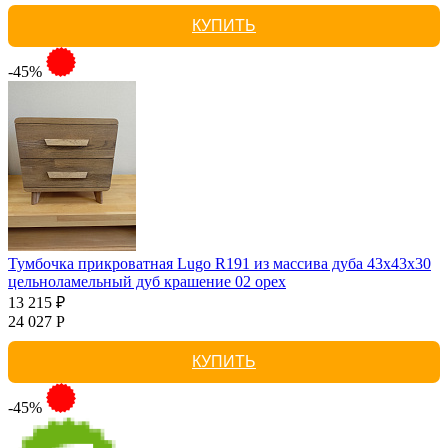
КУПИТЬ
-45%
Тумбочка прикроватная Lugo R191 из массива дуба 43х43х30
цельноламельный дуб крашение 02 орех
13 215 ₽
24 027 Р
КУПИТЬ
-45%