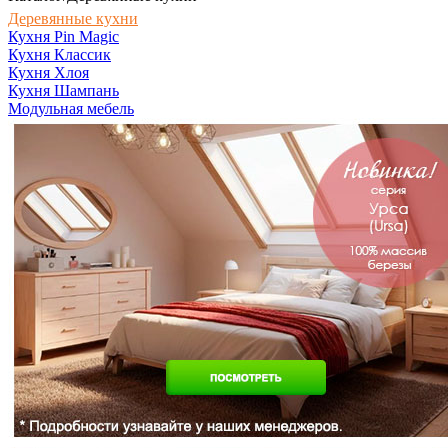
Деревянные кухни
Кухня Pin Magic
Кухня Классик
Кухня Хлоя
Кухня Шампань
Модульная мебель