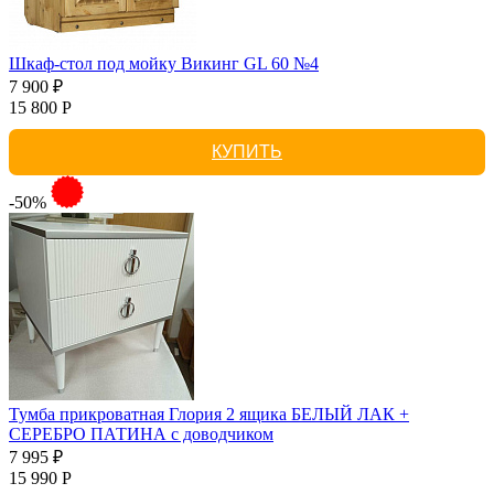
Шкаф-стол под мойку Викинг GL 60 №4
7 900 ₽
15 800 Р
КУПИТЬ
-50%
Тумба прикроватная Глория 2 ящика БЕЛЫЙ ЛАК +
СЕРЕБРО ПАТИНА с доводчиком
7 995 ₽
15 990 Р