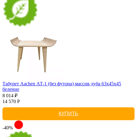
Табурет Aachen АТ-1 (без футона) массив дуба 63х45х45
беление
8 014 ₽
14 570 Р
КУПИТЬ
-40%