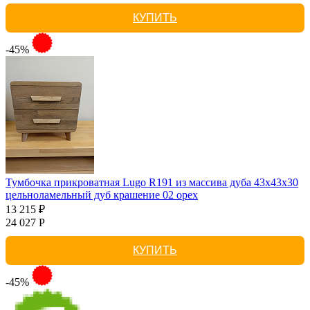
КУПИТЬ
-45%
Тумбочка прикроватная Lugo R191 из массива дуба 43х43х30
цельноламельный дуб крашение 02 орех
13 215 ₽
24 027 Р
КУПИТЬ
-45%