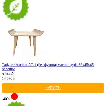
Табурет Aachen АТ-1 (без футона) массив дуба 63х45х45
беление
8 014 ₽
14 570 Р
КУПИТЬ
-40%