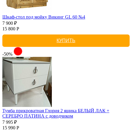
Шкаф-стол под мойку Викинг GL 60 №4
7 900 ₽
15 800 Р
КУПИТЬ
-50%
Тумба прикроватная Глория 2 ящика БЕЛЫЙ ЛАК +
СЕРЕБРО ПАТИНА с доводчиком
7 995 ₽
15 990 Р