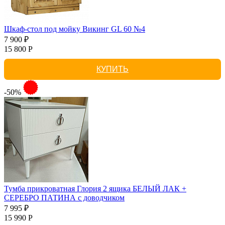
Шкаф-стол под мойку Викинг GL 60 №4
7 900 ₽
15 800 Р
КУПИТЬ
-50%
Тумба прикроватная Глория 2 ящика БЕЛЫЙ ЛАК +
СЕРЕБРО ПАТИНА с доводчиком
7 995 ₽
15 990 Р