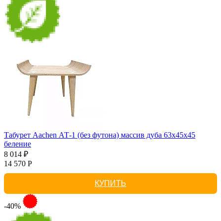
Табурет Aachen АТ-1 (без футона) массив дуба 63х45х45
беление
8 014 ₽
14 570 Р
КУПИТЬ
-40%