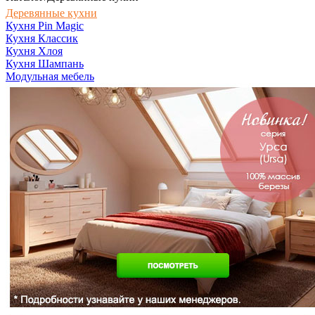
Деревянные кухни
Кухня Pin Magic
Кухня Классик
Кухня Хлоя
Кухня Шампань
Модульная мебель