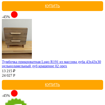
КУПИТЬ
-45%
Тумбочка прикроватная Lugo R191 из массива дуба 43х43х30
цельноламельный дуб крашение 02 орех
13 215 ₽
24 027 Р
КУПИТЬ
-45%