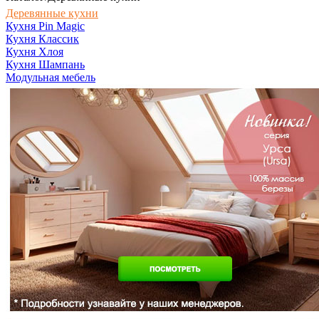
Деревянные кухни
Кухня Pin Magic
Кухня Классик
Кухня Хлоя
Кухня Шампань
Модульная мебель