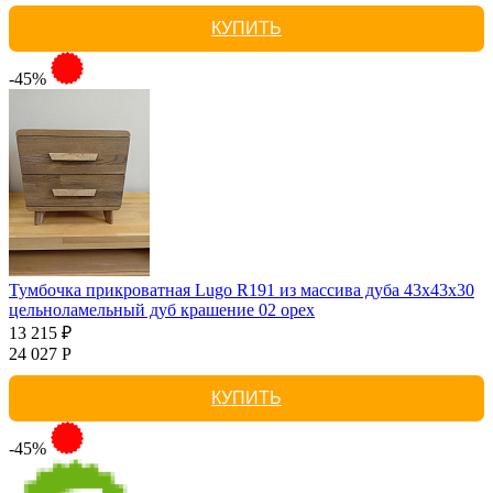
КУПИТЬ
-45%
Тумбочка прикроватная Lugo R191 из массива дуба 43х43х30
цельноламельный дуб крашение 02 орех
13 215 ₽
24 027 Р
КУПИТЬ
-45%