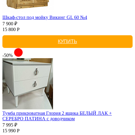
Шкаф-стол под мойку Викинг GL 60 №4
7 900 ₽
15 800 Р
КУПИТЬ
-50%
Тумба прикроватная Глория 2 ящика БЕЛЫЙ ЛАК +
СЕРЕБРО ПАТИНА с доводчиком
7 995 ₽
15 990 Р