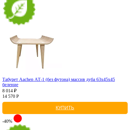
Табурет Aachen АТ-1 (без футона) массив дуба 63х45х45
беление
8 014 ₽
14 570 Р
КУПИТЬ
-40%