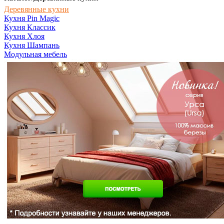
Деревянные кухни
Кухня Pin Magic
Кухня Классик
Кухня Хлоя
Кухня Шампань
Модульная мебель