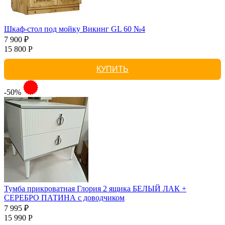
Шкаф-стол под мойку Викинг GL 60 №4
7 900 ₽
15 800 Р
КУПИТЬ
-50%
Тумба прикроватная Глория 2 ящика БЕЛЫЙ ЛАК +
СЕРЕБРО ПАТИНА с доводчиком
7 995 ₽
15 990 Р