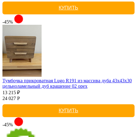
КУПИТЬ
-45%
Тумбочка прикроватная Lugo R191 из массива дуба 43х43х30
цельноламельный дуб крашение 02 орех
13 215 ₽
24 027 Р
КУПИТЬ
-45%