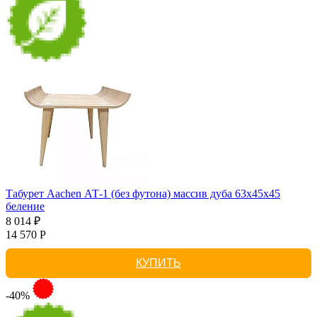
Табурет Aachen АТ-1 (без футона) массив дуба 63х45х45
беление
8 014 ₽
14 570 Р
КУПИТЬ
-40%