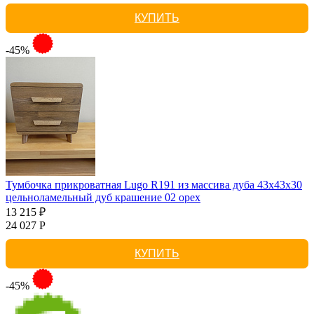
КУПИТЬ
-45%
Тумбочка прикроватная Lugo R191 из массива дуба 43х43х30
цельноламельный дуб крашение 02 орех
13 215 ₽
24 027 Р
КУПИТЬ
-45%