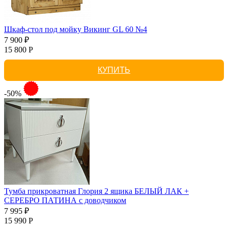
Шкаф-стол под мойку Викинг GL 60 №4
7 900 ₽
15 800 Р
КУПИТЬ
-50%
Тумба прикроватная Глория 2 ящика БЕЛЫЙ ЛАК +
СЕРЕБРО ПАТИНА с доводчиком
7 995 ₽
15 990 Р