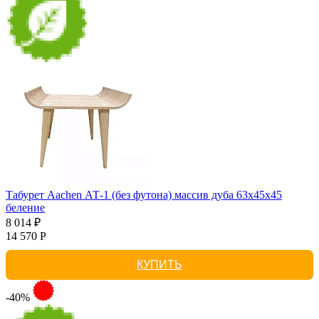
Табурет Aachen АТ-1 (без футона) массив дуба 63х45х45
беление
8 014 ₽
14 570 Р
КУПИТЬ
-40%