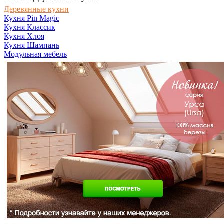
Деревянные кухни
Кухня Pin Magic
Кухня Классик
Кухня Хлоя
Кухня Шампань
Модульная мебель