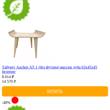
Табурет Aachen АТ-1 (без футона) массив дуба 63х45х45
беление
8 014 ₽
14 570 Р
КУПИТЬ
-40%