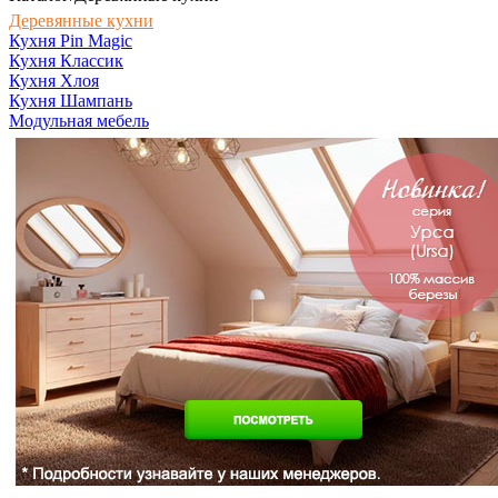
Деревянные кухни
Кухня Pin Magic
Кухня Классик
Кухня Хлоя
Кухня Шампань
Модульная мебель