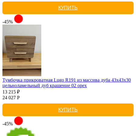
КУПИТЬ
-45%
Тумбочка прикроватная Lugo R191 из массива дуба 43х43х30
цельноламельный дуб крашение 02 орех
13 215 ₽
24 027 Р
КУПИТЬ
-45%