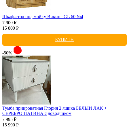
Шкаф-стол под мойку Викинг GL 60 №4
7 900 ₽
15 800 Р
КУПИТЬ
-50%
Тумба прикроватная Глория 2 ящика БЕЛЫЙ ЛАК +
СЕРЕБРО ПАТИНА с доводчиком
7 995 ₽
15 990 Р