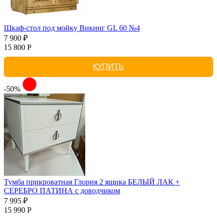
Шкаф-стол под мойку Викинг GL 60 №4
7 900 ₽
15 800 Р
КУПИТЬ
-50%
Тумба прикроватная Глория 2 ящика БЕЛЫЙ ЛАК +
СЕРЕБРО ПАТИНА с доводчиком
7 995 ₽
15 990 Р