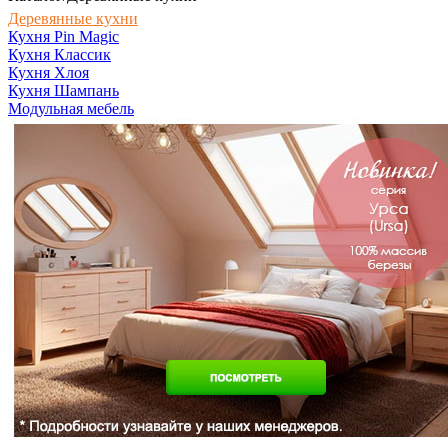
Деревянные кухни
Кухня Pin Magic
Кухня Классик
Кухня Хлоя
Кухня Шампань
Модульная мебель