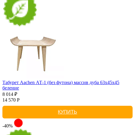
Табурет Aachen АТ-1 (без футона) массив дуба 63х45х45
беление
8 014 ₽
14 570 Р
КУПИТЬ
-40%