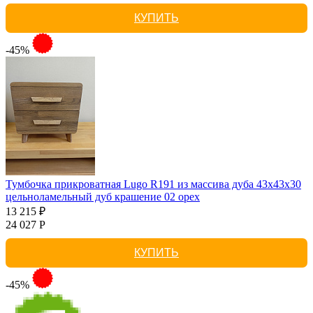
КУПИТЬ
-45%
Тумбочка прикроватная Lugo R191 из массива дуба 43х43х30
цельноламельный дуб крашение 02 орех
13 215 ₽
24 027 Р
КУПИТЬ
-45%