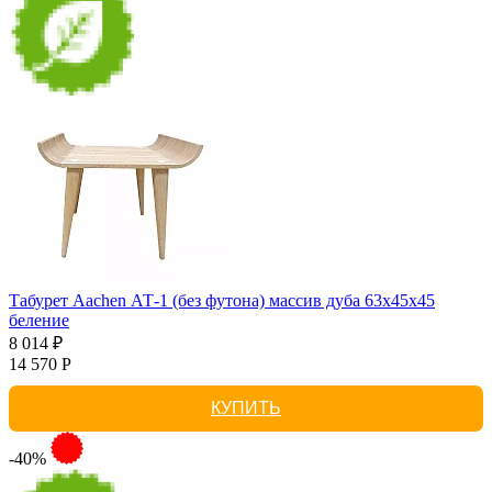
Табурет Aachen АТ-1 (без футона) массив дуба 63х45х45
беление
8 014 ₽
14 570 Р
КУПИТЬ
-40%