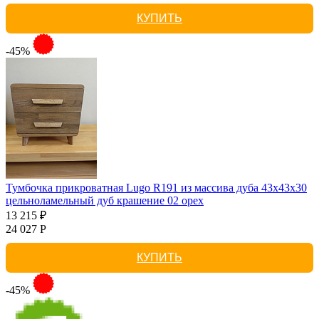
КУПИТЬ
-45%
Тумбочка прикроватная Lugo R191 из массива дуба 43х43х30
цельноламельный дуб крашение 02 орех
13 215 ₽
24 027 Р
КУПИТЬ
-45%