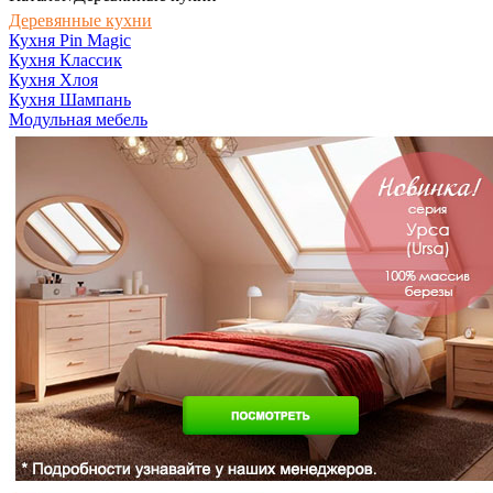
Деревянные кухни
Кухня Pin Magic
Кухня Классик
Кухня Хлоя
Кухня Шампань
Модульная мебель