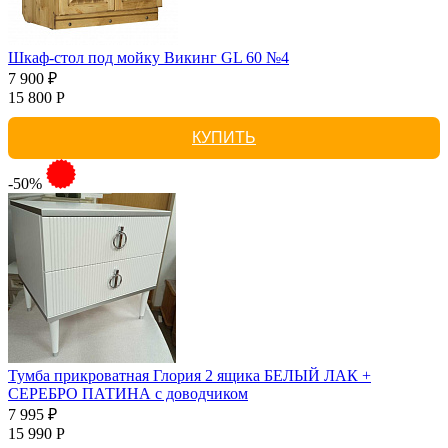
Шкаф-стол под мойку Викинг GL 60 №4
7 900 ₽
15 800 Р
КУПИТЬ
-50%
Тумба прикроватная Глория 2 ящика БЕЛЫЙ ЛАК +
СЕРЕБРО ПАТИНА с доводчиком
7 995 ₽
15 990 Р