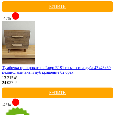
КУПИТЬ
-45%
Тумбочка прикроватная Lugo R191 из массива дуба 43х43х30
цельноламельный дуб крашение 02 орех
13 215 ₽
24 027 Р
КУПИТЬ
-45%