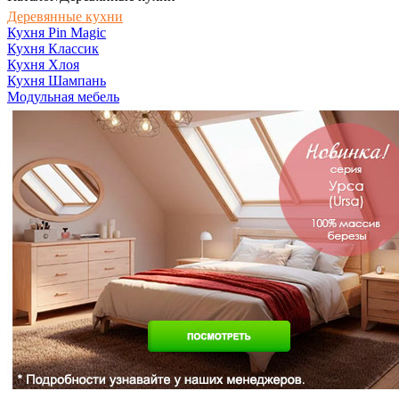
Деревянные кухни
Кухня Pin Magic
Кухня Классик
Кухня Хлоя
Кухня Шампань
Модульная мебель