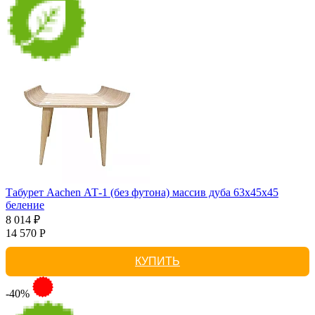
Табурет Aachen АТ-1 (без футона) массив дуба 63х45х45
беление
8 014 ₽
14 570 Р
КУПИТЬ
-40%