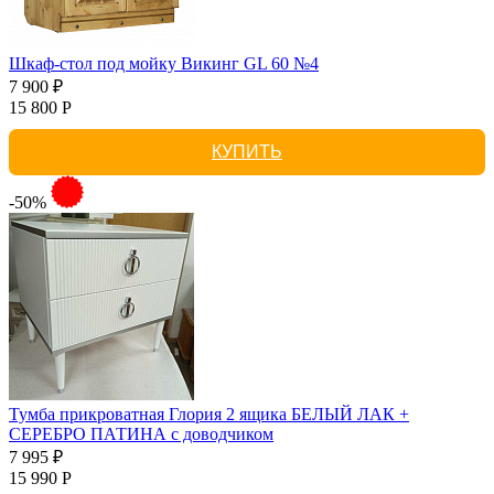
Шкаф-стол под мойку Викинг GL 60 №4
7 900 ₽
15 800 Р
КУПИТЬ
-50%
Тумба прикроватная Глория 2 ящика БЕЛЫЙ ЛАК +
СЕРЕБРО ПАТИНА с доводчиком
7 995 ₽
15 990 Р