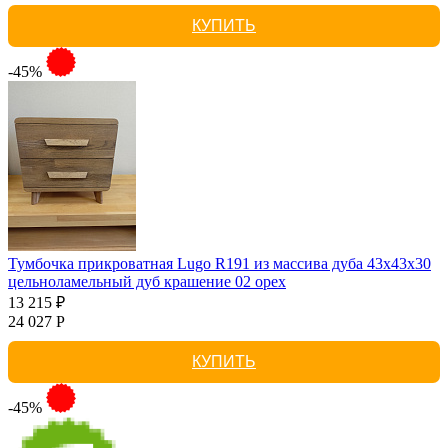
КУПИТЬ
-45%
Тумбочка прикроватная Lugo R191 из массива дуба 43х43х30
цельноламельный дуб крашение 02 орех
13 215 ₽
24 027 Р
КУПИТЬ
-45%