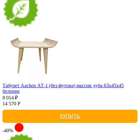
Табурет Aachen АТ-1 (без футона) массив дуба 63х45х45
беление
8 014 ₽
14 570 Р
КУПИТЬ
-40%