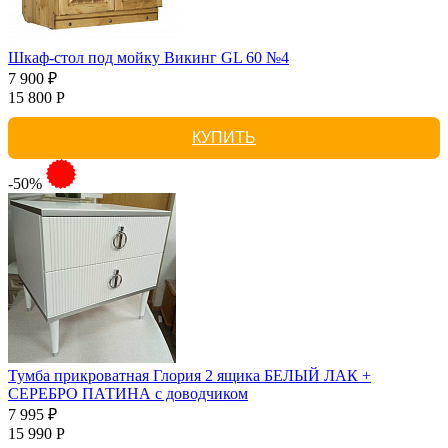
Шкаф-стол под мойку Викинг GL 60 №4
7 900 ₽
15 800 Р
КУПИТЬ
-50%
Тумба прикроватная Глория 2 ящика БЕЛЫЙ ЛАК +
СЕРЕБРО ПАТИНА с доводчиком
7 995 ₽
15 990 Р