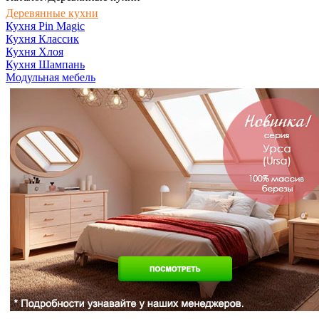
Деревянные кухни
Кухня Pin Magic
Кухня Классик
Кухня Хлоя
Кухня Шампань
Модульная мебель