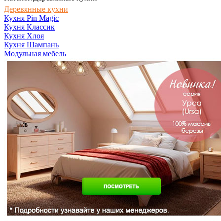
Деревянные кухни
Кухня Pin Magic
Кухня Классик
Кухня Хлоя
Кухня Шампань
Модульная мебель