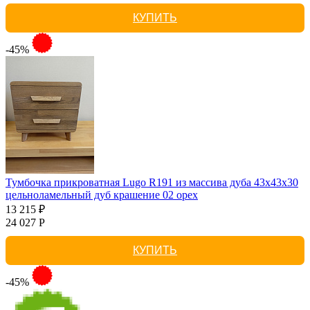
КУПИТЬ
-45%
Тумбочка прикроватная Lugo R191 из массива дуба 43х43х30
цельноламельный дуб крашение 02 орех
13 215 ₽
24 027 Р
КУПИТЬ
-45%