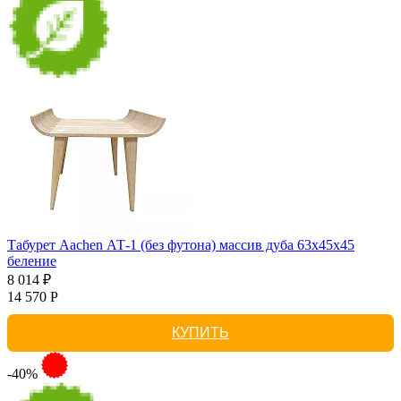
Табурет Aachen АТ-1 (без футона) массив дуба 63х45х45
беление
8 014 ₽
14 570 Р
КУПИТЬ
-40%