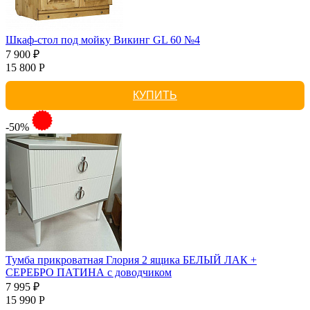
Шкаф-стол под мойку Викинг GL 60 №4
7 900 ₽
15 800 Р
КУПИТЬ
-50%
Тумба прикроватная Глория 2 ящика БЕЛЫЙ ЛАК +
СЕРЕБРО ПАТИНА с доводчиком
7 995 ₽
15 990 Р