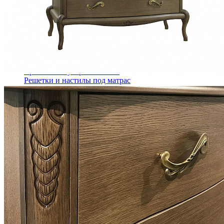
Кровати двуспальные с подъемным механизмом
Кровати полутороспальные с подъемным механизм
Зеркала
Комоды
Кровати двуспальные
Кровати металлические
Кровати односпальные
Кровати полутороспальные
Решетки и настилы под матрас
Спальные гарнитуры
Тахта
Туалетные столики
Тумбы прикроватные
Шкафы для одежды
Антресоли на шкаф
Полки и ящики в шкаф для одежды
Шкаф 1-дверный для одежды и белья
Шкафы 2-х дверные для одежды и белья
Шкафы 3-х дверные для одежды и белья
Шкафы 4-х дверные для одежды и белья
Шкафы 5-ти дверные для одежды и белья
Шкафы 6-ти дверные для одежды и белья
Шкафы купе для одежды и белья
Шкафы угловые для одежды и белья