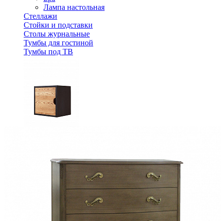
Лампа настольная
Стеллажи
Стойки и подставки
Столы журнальные
Тумбы для гостиной
Тумбы под ТВ
Куб с дверью ERICKA-CUBE1P из массива сосны
6 512 ₽
7 236 ₽
В корзину
-10%
Спальня
Деревянные кровати с подъемным механизмом
Кровати односпальные с подъемным механизмом