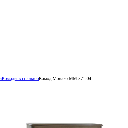
а
Комоды в спальню
Комод Монако ММ-371-04