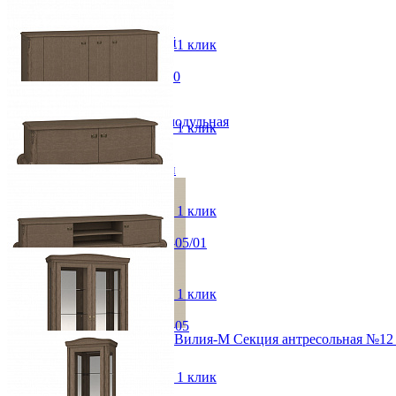
Вешалки настенные
от 31 546 ₽
Газетница
69,2x52x42,2 см
Зеркала для прихожей
В корзину
Быстро купить в 1 клик
Ключницы
Консоли
Консоль Монако ММ-410-10
Наборы в прихожую
от 52 570 ₽
Обувницы
116x80,9x38,4 см
Прихожая Вилия-М модульная
В корзину
Быстро купить в 1 клик
Скамьи и банкетки
Тумбы и комоды
Тумба Монако ММ-410-06
Шкафы для прихожей
от 158 530 ₽
173,2x96,2x57,1 см
В корзину
Быстро купить в 1 клик
Тумба ТВ Монако ММ-410-05/01
от 67 280 ₽
122,9x57,6x47,7 см
В корзину
Быстро купить в 1 клик
Тумба ТВ Монако ММ-410-05
Модульная прихожая Вилия-М Секция антресольная №12
от 81 040 ₽
16 272 ₽
183,5x57,5x48 см
В корзину
Быстро купить в 1 клик