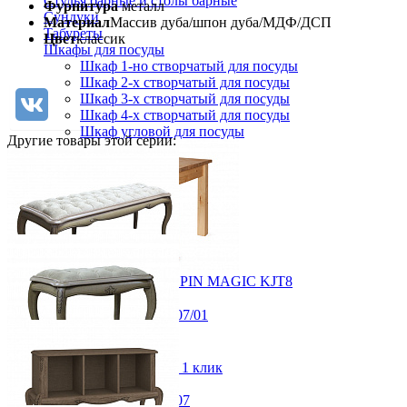
Стулья барные и столы барные
Фурнитура
металл
Сундуки
Материал
Массив дуба/шпон дуба/МДФ/ДСП
Табуреты
Цвет
классик
Шкафы для посуды
Шкаф 1-но створчатый для посуды
Шкаф 2-х створчатый для посуды
Шкаф 3-х створчатый для посуды
Шкаф 4-х створчатый для посуды
Шкаф угловой для посуды
Другие товары этой серии:
Стол прямоугольный PIN MAGIC KJT8
19 013 ₽
Банкетка Монако ММ-371-07/01
21 125 ₽
от 47 954 ₽
В корзину
138,2x52x42,2 см
В корзину
Быстро купить в 1 клик
-10%
Прихожая
Банкетка Монако ММ-371-07
Вешалки напольные