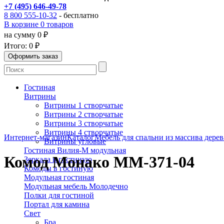
+7 (495) 646-49-78
8 800 555-10-32
- бесплатно
В корзине 0 товаров
на сумму 0 ₽
Итого:
0 ₽
Гостиная
Витрины
Витрины 1 створчатые
Витрины 2 створчатые
Витрины 3 створчатые
Витрины 4 створчатые
Интернет-магазин
Каталог
Мебель для спальни из массива дерев
Витрины угловые
Гостиная Вилия-М модульная
Комод Монако ММ-371-04
Зеркала в гостиную
Комоды в гостиную
Модульная гостиная
Модульная мебель Молодечно
Полки для гостиной
Портал для камина
Свет
Бра