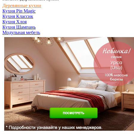
Деревянные кухни
Кухня Pin Magic
Кухня Классик
Кухня Хлоя
Кухня Шампань
Модульная мебель