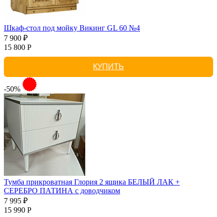
Шкаф-стол под мойку Викинг GL 60 №4
7 900 ₽
15 800 Р
КУПИТЬ
-50%
Тумба прикроватная Глория 2 ящика БЕЛЫЙ ЛАК +
СЕРЕБРО ПАТИНА с доводчиком
7 995 ₽
15 990 Р