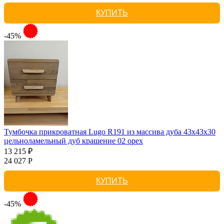
КУПИТЬ
-45%
Тумбочка прикроватная Lugo R191 из массива дуба 43х43х30
цельноламельный дуб крашение 02 орех
13 215 ₽
24 027 Р
КУПИТЬ
-45%