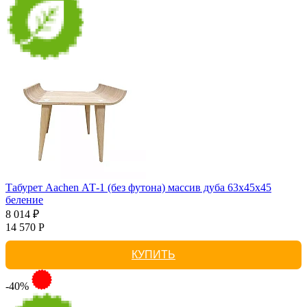
Табурет Aachen АТ-1 (без футона) массив дуба 63х45х45
беление
8 014 ₽
14 570 Р
КУПИТЬ
-40%